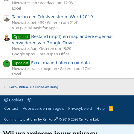
Nieuwste: snb
Vandaag om 12:08
Excel
Tabel in een Tekstvenster in Word 2019
Nieuwste: peter59
Gisteren om 21:41
VBA (Visual Basic for Appl.)
Bestand (mp4) en map andere eigenaar
Opgelost
verwijderen van Google Drive
Nieuwste: Aar
Gisteren om 19:20
Google Apps, Libre-/Open Office
Excel maand filteren uit data
Opgelost
F
Nieuwste: frans kooijman
Gisteren om 17:41
Excel
Foto- Video- Geluidbewerking
Cookies
Contact
Voorwaarden en regels
Privacybeleid
Help
R
S
S
®
Community platform by XenForo
© 2010-2026 XenForo Ltd.
Wij waarderen jouw privacy