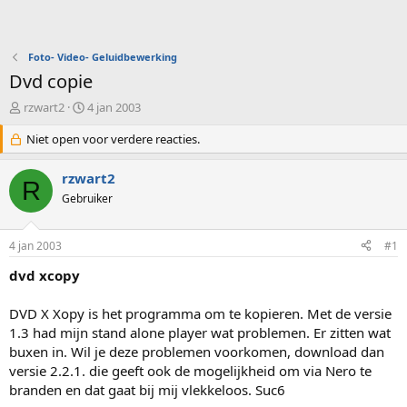
Foto- Video- Geluidbewerking
Dvd copie
O
S
rzwart2
4 jan 2003
n
t
d
Niet open voor verdere reacties.
a
e
r
r
t
rzwart2
R
w
d
Gebruiker
e
a
r
t
p
u
4 jan 2003
#1
s
m
t
dvd xcopy
a
r
DVD X Xopy is het programma om te kopieren. Met de versie
t
1.3 had mijn stand alone player wat problemen. Er zitten wat
e
buxen in. Wil je deze problemen voorkomen, download dan
r
versie 2.2.1. die geeft ook de mogelijkheid om via Nero te
branden en dat gaat bij mij vlekkeloos. Suc6