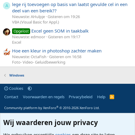
lege rij toevoegen op basis van laatst gevulde cel in een
A
deel van een bereik??
Nieuwste: AHulpje
Gisteren om 19:26
VBA (Visual Basic for Appl.)
Excel geen SOM in taakbalk
Opgelost
Nieuwste: edmoor
Gisteren om 19:17
Excel
Hoe een kleur in photoshop zachter maken
Nieuwste: OctaFish
Gisteren om 16:58
Foto- Video- Geluidbewerking
Windows
Cookies
Contact
Voorwaarden en regels
Privacybeleid
Help
R
S
S
®
Community platform by XenForo
© 2010-2026 XenForo Ltd.
Wij waarderen jouw privacy
We gebruiken essentiële
cookies
om deze site te laten