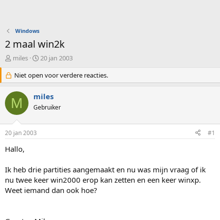
Windows
2 maal win2k
O
S
miles
20 jan 2003
n
t
d
Niet open voor verdere reacties.
a
e
r
r
t
miles
M
w
d
Gebruiker
e
a
r
t
p
u
20 jan 2003
#1
s
m
t
Hallo,
a
r
Ik heb drie partities aangemaakt en nu was mijn vraag of ik
t
nu twee keer win2000 erop kan zetten en een keer winxp.
e
Weet iemand dan ook hoe?
r