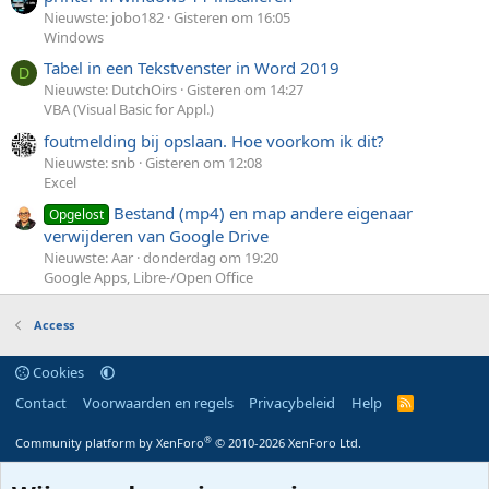
Nieuwste: jobo182
Gisteren om 16:05
Windows
Tabel in een Tekstvenster in Word 2019
D
Nieuwste: DutchOirs
Gisteren om 14:27
VBA (Visual Basic for Appl.)
foutmelding bij opslaan. Hoe voorkom ik dit?
Nieuwste: snb
Gisteren om 12:08
Excel
Bestand (mp4) en map andere eigenaar
Opgelost
verwijderen van Google Drive
Nieuwste: Aar
donderdag om 19:20
Google Apps, Libre-/Open Office
Access
Cookies
Contact
Voorwaarden en regels
Privacybeleid
Help
R
S
S
®
Community platform by XenForo
© 2010-2026 XenForo Ltd.