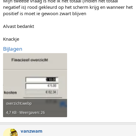
Mijn tweede vraag is hoe ik het totaal (indien het totaal
negatief is) rood gekleurd op het scherm krijg en wanneer het
positief is moet ie gewoon zwart blijven
Alvast bedankt
Knackje
Bijlagen
overzicht.webp
4,7 KB · Weergaven: 26
vanzwam