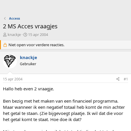
Access
2 MS Acces vraagjes
O
S
knackje
15 apr 2004
n
t
d
Niet open voor verdere reacties.
a
e
r
r
t
knackje
w
d
Gebruiker
e
a
r
t
p
u
15 apr 2004
#1
s
m
t
Hallo heb even 2 vraagje.
a
r
Ben bezig met het maken van een financieel programma.
t
Maar wanneer ik een negatief totaal heb komt de min achter
e
het getal te staan. (Zie bijgevoegt plaatje. Ik wil dat die voor
r
het getal komt te staat. Hoe doe ik dat?