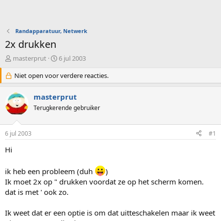
Randapparatuur, Netwerk
2x drukken
O
S
masterprut
6 jul 2003
n
t
d
Niet open voor verdere reacties.
a
e
r
r
t
masterprut
w
d
Terugkerende gebruiker
e
a
r
t
p
u
6 jul 2003
#1
s
m
t
Hi
a
r
ik heb een probleem (duh
)
t
Ik moet 2x op " drukken voordat ze op het scherm komen.
e
r
dat is met ' ook zo.
Ik weet dat er een optie is om dat uitteschakelen maar ik weet