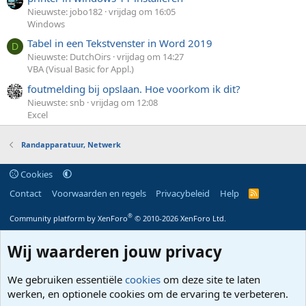
Nieuwste: jobo182
vrijdag om 16:05
Windows
Tabel in een Tekstvenster in Word 2019
D
Nieuwste: DutchOirs
vrijdag om 14:27
VBA (Visual Basic for Appl.)
foutmelding bij opslaan. Hoe voorkom ik dit?
Nieuwste: snb
vrijdag om 12:08
Excel
Randapparatuur, Netwerk
Cookies
Contact
Voorwaarden en regels
Privacybeleid
Help
R
S
S
®
Community platform by XenForo
© 2010-2026 XenForo Ltd.
Wij waarderen jouw privacy
We gebruiken essentiële
cookies
om deze site te laten
werken, en optionele cookies om de ervaring te verbeteren.