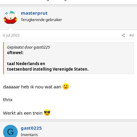
masterprut
TS
Terugkerende gebruiker
6 jul 2003
#4
Geplaatst door gast0225
oftewel:
taal Nederlands en
toetsenbord instelling Verenigde Staten.
daaaaar heb ik nou wat aan
thnx
Werkt als een trein
gast0225
G
Inventaris