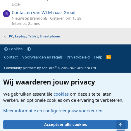
Excel
Contacten van WLM naar Gmail
B
Nieuwste: BrandonB
Gisteren om 15:29
Internet, Games
PC, Laptop, Tablet, Smartphone
Cookies
Contact
Voorwaarden en regels
Privacybeleid
Help
R
S
S
®
Community platform by XenForo
© 2010-2026 XenForo Ltd.
Wij waarderen jouw privacy
We gebruiken essentiële
cookies
om deze site te laten
werken, en optionele cookies om de ervaring te verbeteren.
Meer informatie en configureer jouw voorkeuren
Bove
Accepteer alle cookies