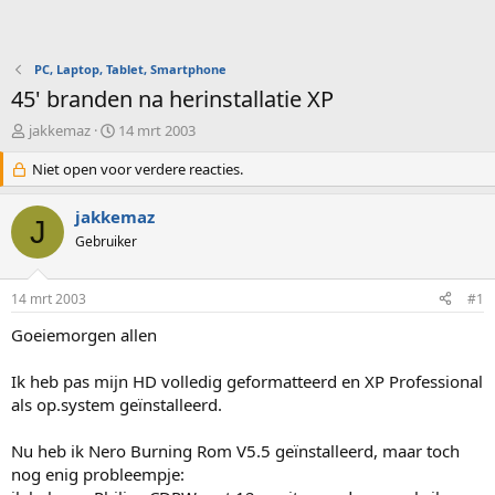
PC, Laptop, Tablet, Smartphone
45' branden na herinstallatie XP
O
S
jakkemaz
14 mrt 2003
n
t
d
Niet open voor verdere reacties.
a
e
r
r
t
jakkemaz
J
w
d
Gebruiker
e
a
r
t
p
u
14 mrt 2003
#1
s
m
t
Goeiemorgen allen
a
r
Ik heb pas mijn HD volledig geformatteerd en XP Professional
t
als op.system geïnstalleerd.
e
r
Nu heb ik Nero Burning Rom V5.5 geïnstalleerd, maar toch
nog enig probleempje: