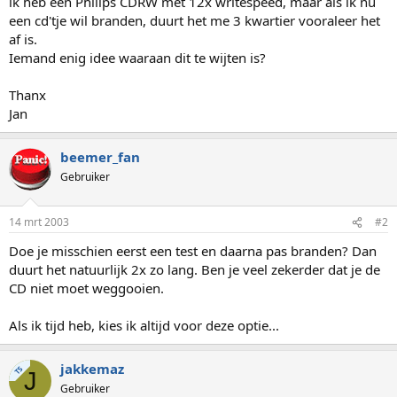
ik heb een Philips CDRW met 12x writespeed, maar als ik nu
een cd'tje wil branden, duurt het me 3 kwartier vooraleer het
af is.
Iemand enig idee waaraan dit te wijten is?
Thanx
Jan
beemer_fan
Gebruiker
14 mrt 2003
#2
Doe je misschien eerst een test en daarna pas branden? Dan
duurt het natuurlijk 2x zo lang. Ben je veel zekerder dat je de
CD niet moet weggooien.
Als ik tijd heb, kies ik altijd voor deze optie...
jakkemaz
TS
J
Gebruiker