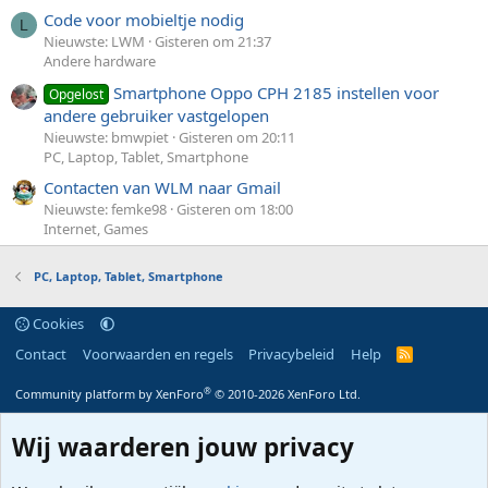
Code voor mobieltje nodig
L
Nieuwste: LWM
Gisteren om 21:37
Andere hardware
Smartphone Oppo CPH 2185 instellen voor
Opgelost
andere gebruiker vastgelopen
Nieuwste: bmwpiet
Gisteren om 20:11
PC, Laptop, Tablet, Smartphone
Contacten van WLM naar Gmail
Nieuwste: femke98
Gisteren om 18:00
Internet, Games
PC, Laptop, Tablet, Smartphone
Cookies
Contact
Voorwaarden en regels
Privacybeleid
Help
R
S
S
®
Community platform by XenForo
© 2010-2026 XenForo Ltd.
Wij waarderen jouw privacy