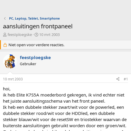
PC, Laptop, Tablet, Smartphone
aansluitingen frontpaneel
O
S
feestploegske
10 mrt 2003
n
t
d
Niet open voor verdere reacties.
a
e
r
r
t
feestploegske
w
d
Gebruiker
e
a
r
t
p
u
10 mrt 2003
#1
s
m
t
hoi,
a
ik heb Elite K7S5A moederbord gekregen, ik vind echter niet
r
het juiste aansluitingsschema van het front paneel.
t
Ik heb een dubbele stekker zwart/wit voor de powerled, een
e
dubbele stekker rood/wit voor de HDDled, een dubbele
r
stekker blauw/wit voor de resetSW en triostekker waarvan de
buitenste aansluitingen gebruikt worden door een groen/wit.