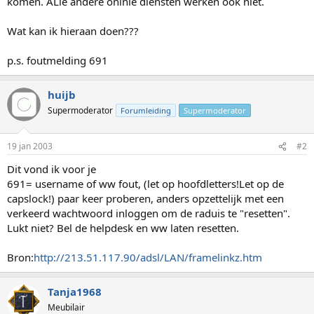
komen. ALle andere onlnie diensten werken ook niet.
Wat kan ik hieraan doen???
p.s. foutmelding 691
huijb
Supermoderator
Forumleiding
Supermoderator
19 jan 2003
#2
Dit vond ik voor je
691= username of ww fout, (let op hoofdletters!Let op de
capslock!) paar keer proberen, anders opzettelijk met een
verkeerd wachtwoord inloggen om de raduis te "resetten".
Lukt niet? Bel de helpdesk en ww laten resetten.
Bron:
http://213.51.117.90/adsl/LAN/framelinkz.htm
Tanja1968
Meubilair