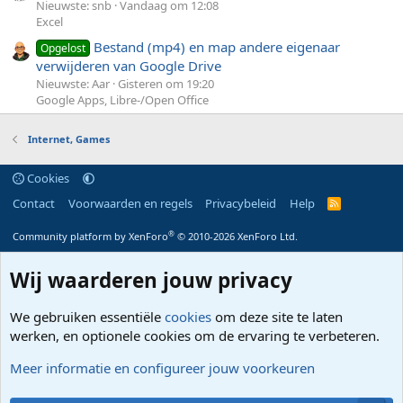
Nieuwste: snb
Vandaag om 12:08
Excel
Bestand (mp4) en map andere eigenaar
Opgelost
verwijderen van Google Drive
Nieuwste: Aar
Gisteren om 19:20
Google Apps, Libre-/Open Office
Internet, Games
Cookies
Contact
Voorwaarden en regels
Privacybeleid
Help
R
S
S
®
Community platform by XenForo
© 2010-2026 XenForo Ltd.
Wij waarderen jouw privacy
We gebruiken essentiële
cookies
om deze site te laten
werken, en optionele cookies om de ervaring te verbeteren.
Meer informatie en configureer jouw voorkeuren