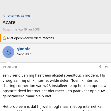
Internet, Games
Acatel
O
S
sjonnie
19 jan 2003
n
t
d
Niet open voor verdere reacties.
a
e
r
r
t
sjonnie
S
w
d
Gebruiker
e
a
r
t
p
u
19 jan 2003
#1
s
m
t
een vriend van mij heeft een alcatel speedtouch modem. Hij
a
vroeg aan mij of ik internet wilde delen. Toen ik internet
r
sharing connection van w98 installeerde op host en opnieuw
t
opstarte deed internet het niet meer. Een paar keer opnieuw
e
geïnstalleerd maar hielp niet.
r
Het probleem is dat hij wel inlogt maar niet op internet kan