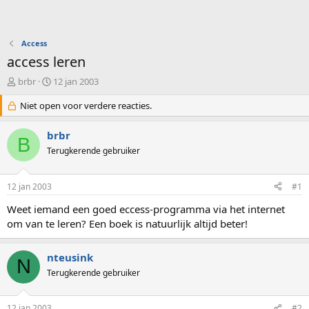
Access
access leren
O
S
brbr
12 jan 2003
n
t
d
Niet open voor verdere reacties.
a
e
r
r
t
brbr
B
w
d
Terugkerende gebruiker
e
a
r
t
p
u
12 jan 2003
#1
s
m
t
Weet iemand een goed eccess-programma via het internet
a
om van te leren? Een boek is natuurlijk altijd beter!
r
t
e
nteusink
N
r
Terugkerende gebruiker
12 jan 2003
#2