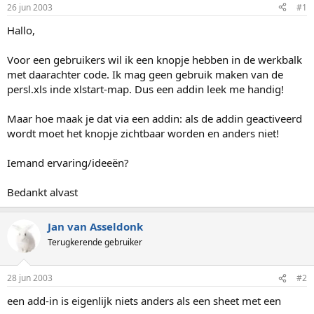
p
u
26 jun 2003
#1
s
m
t
Hallo,
a
r
Voor een gebruikers wil ik een knopje hebben in de werkbalk
t
met daarachter code. Ik mag geen gebruik maken van de
e
persl.xls inde xlstart-map. Dus een addin leek me handig!
r
Maar hoe maak je dat via een addin: als de addin geactiveerd
wordt moet het knopje zichtbaar worden en anders niet!
Iemand ervaring/ideeën?
Bedankt alvast
Jan van Asseldonk
Terugkerende gebruiker
28 jun 2003
#2
een add-in is eigenlijk niets anders als een sheet met een