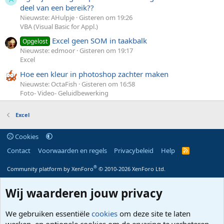
deel van een bereik??
Nieuwste: AHulpje
Gisteren om 19:26
VBA (Visual Basic for Appl.)
Excel geen SOM in taakbalk
Opgelost
Nieuwste: edmoor
Gisteren om 19:17
Excel
Hoe een kleur in photoshop zachter maken
Nieuwste: OctaFish
Gisteren om 16:58
Foto- Video- Geluidbewerking
Excel
Cookies
Contact
Voorwaarden en regels
Privacybeleid
Help
R
S
S
®
Community platform by XenForo
© 2010-2026 XenForo Ltd.
Wij waarderen jouw privacy
We gebruiken essentiële
cookies
om deze site te laten
werken, en optionele cookies om de ervaring te verbeteren.