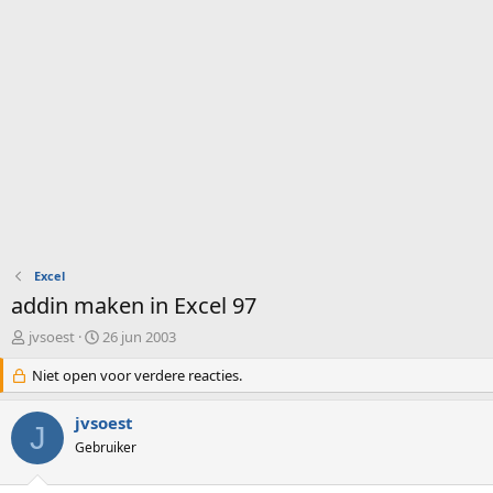
Excel
addin maken in Excel 97
O
S
jvsoest
26 jun 2003
n
t
d
Niet open voor verdere reacties.
a
e
r
r
t
jvsoest
J
w
d
Gebruiker
e
a
r
t