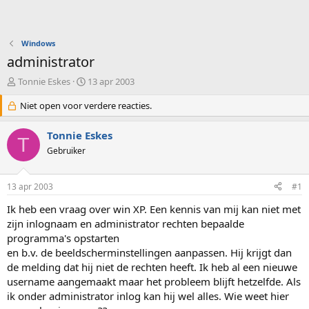
Windows
administrator
O
S
Tonnie Eskes
13 apr 2003
n
t
d
Niet open voor verdere reacties.
a
e
r
r
t
Tonnie Eskes
T
w
d
Gebruiker
e
a
r
t
p
u
13 apr 2003
#1
s
m
t
Ik heb een vraag over win XP. Een kennis van mij kan niet met
a
zijn inlognaam en administrator rechten bepaalde
r
programma's opstarten
t
en b.v. de beeldscherminstellingen aanpassen. Hij krijgt dan
e
de melding dat hij niet de rechten heeft. Ik heb al een nieuwe
r
username aangemaakt maar het probleem blijft hetzelfde. Als
ik onder administrator inlog kan hij wel alles. Wie weet hier