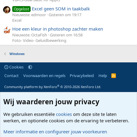
Excel geen SOM in taakbalk
Opgelost
Nieuwste: edmoor
Gisteren om 19:17
Excel
Hoe een kleur in photoshop zachter maken
Nieuwste: OctaFish
Gisteren om 16:58
Foto- Video- Geluidbewerking
Windows
Cookies
Contact
Voorwaarden en regels
Privacybeleid
Help
R
S
S
®
Community platform by XenForo
© 2010-2026 XenForo Ltd.
Wij waarderen jouw privacy
We gebruiken essentiële
cookies
om deze site te laten
werken, en optionele cookies om de ervaring te verbeteren.
Meer informatie en configureer jouw voorkeuren