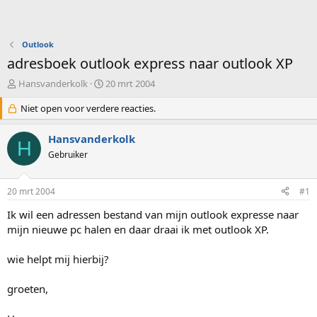
Outlook
adresboek outlook express naar outlook XP
O
S
Hansvanderkolk
20 mrt 2004
n
t
d
Niet open voor verdere reacties.
a
e
r
r
t
Hansvanderkolk
H
w
d
Gebruiker
e
a
r
t
p
u
20 mrt 2004
#1
s
m
t
Ik wil een adressen bestand van mijn outlook expresse naar
a
mijn nieuwe pc halen en daar draai ik met outlook XP.
r
t
wie helpt mij hierbij?
e
r
groeten,