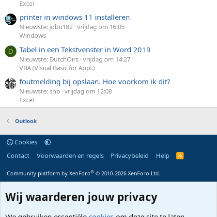
Excel
printer in windows 11 installeren
Nieuwste: jobo182
vrijdag om 16:05
Windows
Tabel in een Tekstvenster in Word 2019
D
Nieuwste: DutchOirs
vrijdag om 14:27
VBA (Visual Basic for Appl.)
foutmelding bij opslaan. Hoe voorkom ik dit?
Nieuwste: snb
vrijdag om 12:08
Excel
Outlook
Cookies
Contact
Voorwaarden en regels
Privacybeleid
Help
R
S
S
®
Community platform by XenForo
© 2010-2026 XenForo Ltd.
Wij waarderen jouw privacy
We gebruiken essentiële
cookies
om deze site te laten