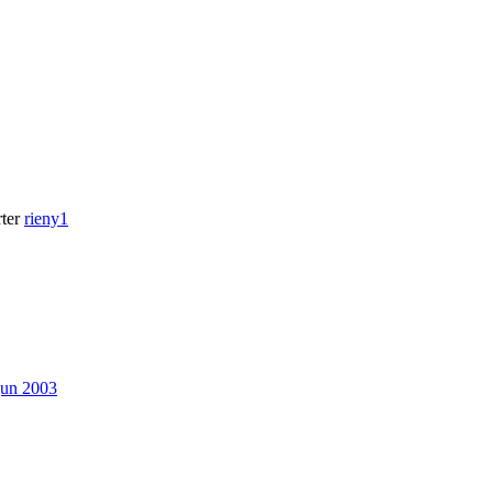
ter
rieny1
jun 2003