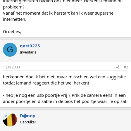
internetgebeuren nadien ook niet meer. Herkent iemand dit
probleem?
Vanaf het moment dat ik herstart kan ik weer supersnel
internetten.
Groetjes,
gast0225
G
Inventaris
1 jun 2003
#2
herkennen doe ik het niet, maar misschien wel een suggestie
totdat iemand reageert die het wel herkent :
- heb je nog een usb poortje vrij ? Prik de camera eens in een
ander poortje en disable in de bios het poortje waar 'ie op zat.
D@nny
TS
Gebruiker