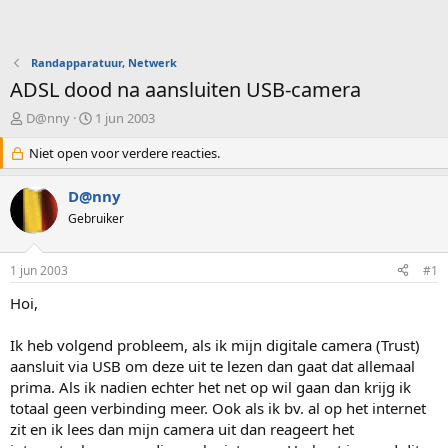
Randapparatuur, Netwerk
ADSL dood na aansluiten USB-camera
O
S
D@nny
1 jun 2003
n
t
d
Niet open voor verdere reacties.
a
e
r
r
t
D@nny
w
d
Gebruiker
e
a
r
t
p
u
1 jun 2003
#1
s
m
t
Hoi,
a
r
Ik heb volgend probleem, als ik mijn digitale camera (Trust)
t
aansluit via USB om deze uit te lezen dan gaat dat allemaal
e
prima. Als ik nadien echter het net op wil gaan dan krijg ik
r
totaal geen verbinding meer. Ook als ik bv. al op het internet
zit en ik lees dan mijn camera uit dan reageert het