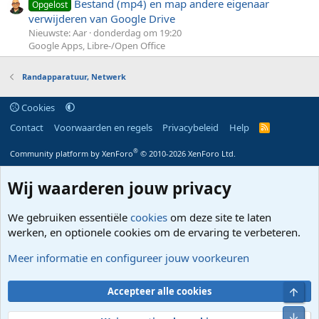
Bestand (mp4) en map andere eigenaar
Opgelost
verwijderen van Google Drive
Nieuwste: Aar
donderdag om 19:20
Google Apps, Libre-/Open Office
Randapparatuur, Netwerk
Cookies
Contact
Voorwaarden en regels
Privacybeleid
Help
R
S
S
®
Community platform by XenForo
© 2010-2026 XenForo Ltd.
Wij waarderen jouw privacy
We gebruiken essentiële
cookies
om deze site te laten
werken, en optionele cookies om de ervaring te verbeteren.
Meer informatie en configureer jouw voorkeuren
Bove
Accepteer alle cookies
Onde