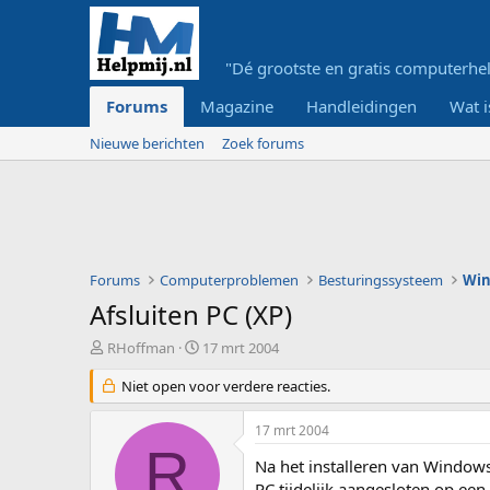
"Dé grootste en gratis computerhel
Forums
Magazine
Handleidingen
Wat i
Nieuwe berichten
Zoek forums
Forums
Computerproblemen
Besturingssysteem
Wi
Afsluiten PC (XP)
O
S
RHoffman
17 mrt 2004
n
t
d
Niet open voor verdere reacties.
a
e
r
r
t
17 mrt 2004
w
d
R
e
a
Na het installeren van Windows
r
t
PC tijdelijk aangesloten op e