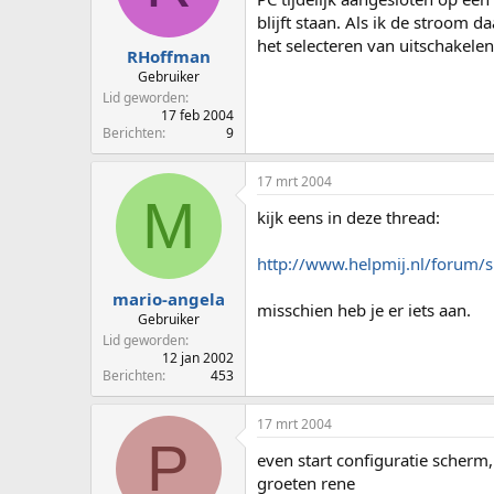
p
u
blijft staan. Als ik de stroom 
s
m
het selecteren van uitschakele
t
RHoffman
a
Gebruiker
r
Lid geworden
t
17 feb 2004
e
Berichten
9
r
17 mrt 2004
M
kijk eens in deze thread:
http://www.helpmij.nl/forum/
mario-angela
misschien heb je er iets aan.
Gebruiker
Lid geworden
12 jan 2002
Berichten
453
17 mrt 2004
P
even start configuratie scherm,
groeten rene