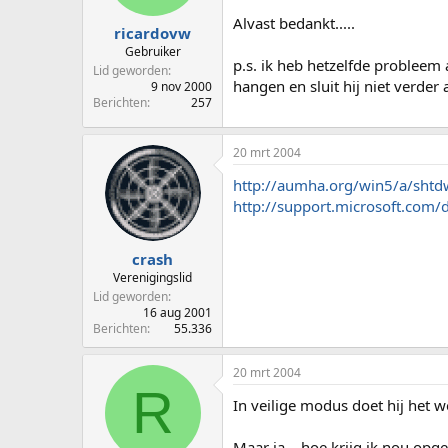
Alvast bedankt.....
ricardovw
Gebruiker
p.s. ik heb hetzelfde probleem a
Lid geworden
hangen en sluit hij niet verder a
9 nov 2000
Berichten
257
20 mrt 2004
http://aumha.org/win5/a/sht
http://support.microsoft.com/
crash
Verenigingslid
Lid geworden
16 aug 2001
Berichten
55.336
20 mrt 2004
R
In veilige modus doet hij het w
Maar ja... hoe krijg ik nou op