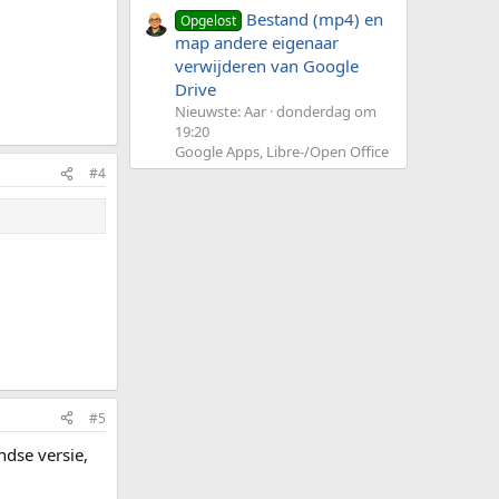
Bestand (mp4) en
Opgelost
map andere eigenaar
verwijderen van Google
Drive
Nieuwste: Aar
donderdag om
19:20
Google Apps, Libre-/Open Office
#4
#5
ndse versie,