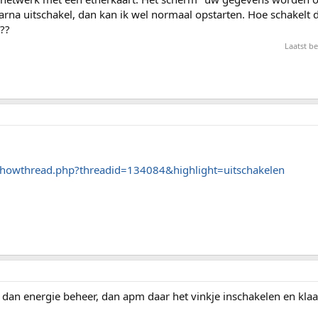
daarna uitschakel, dan kan ik wel normaal opstarten. Hoe schakelt d
n??
Laatst b
showthread.php?threadid=134084&highlight=uitschakelen
 dan energie beheer, dan apm daar het vinkje inschakelen en klaar