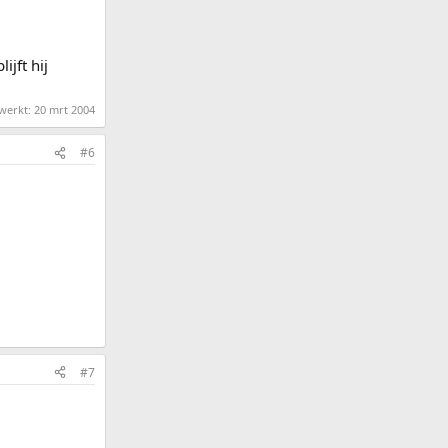
ijft hij
ewerkt:
20 mrt 2004
#6
#7