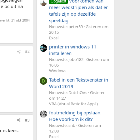
Voorkomen van
Opgelost
e pc uit na
meer wedstrijden als dat er
tafels zijn op dezelfde
speeldag
ewerkt:
31 okt 2004
Nieuwste: peter59
Gisteren om
20:15
Excel
printer in windows 11
#2
installeren
Nieuwste: jobo182
Gisteren om
16:05
Windows
Tabel in een Tekstvenster in
D
Word 2019
Nieuwste: DutchOirs
Gisteren
om 14:27
VBA (Visual Basic for Appl.)
foutmelding bij opslaan.
Hoe voorkom ik dit?
#3
Nieuwste: snb
Gisteren om
 is kees.
12:08
Excel