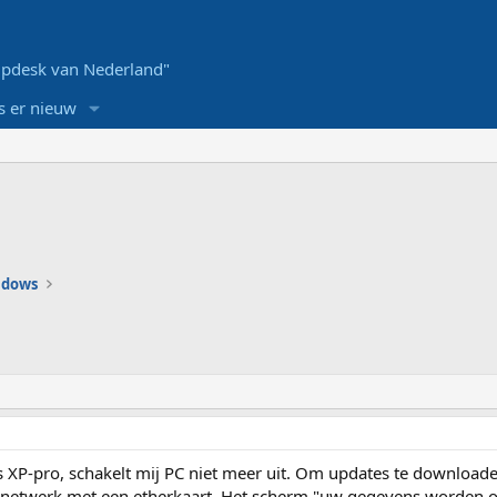
pdesk van Nederland"
s er nieuw
ndows
 XP-pro, schakelt mij PC niet meer uit. Om updates te download
en netwerk met een etherkaart. Het scherm "uw gegevens worden 