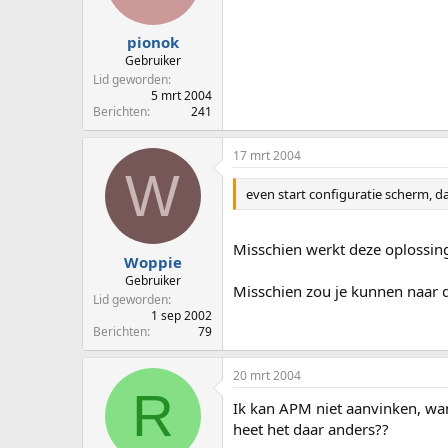
pionok
Gebruiker
Lid geworden
5 mrt 2004
Berichten
241
17 mrt 2004
W
even start configuratie scherm, da
Misschien werkt deze oplossing 
Woppie
Gebruiker
Misschien zou je kunnen naar d
Lid geworden
1 sep 2002
Berichten
79
20 mrt 2004
R
Ik kan APM niet aanvinken, want
heet het daar anders??