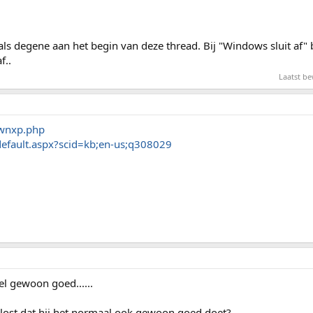
ls degene aan het begin van deze thread. Bij "Windows sluit af" bl
f..
Laatst b
dwnxp.php
default.aspx?scid=kb;en-us;q308029
el gewoon goed......
gelost dat hij het normaal ook gewoon goed doet?