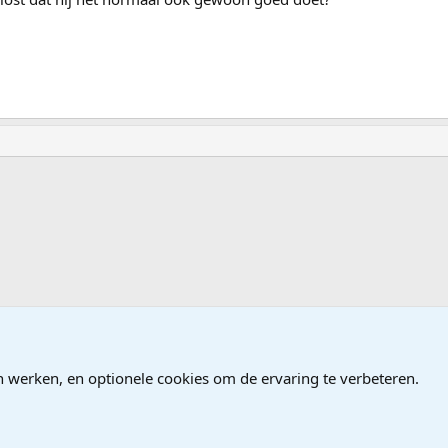
ndows
n werken, en optionele cookies om de ervaring te verbeteren.
®
Community platform by XenForo
© 2010-2026 XenForo Ltd.