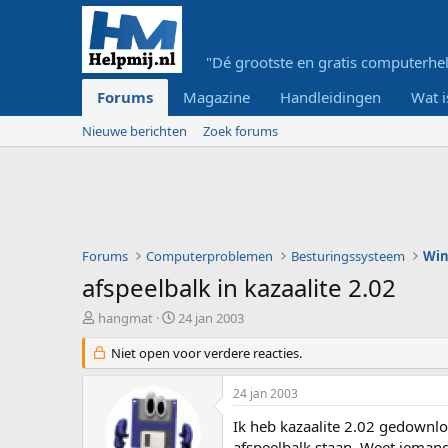
"Dé grootste en gratis computerhel
Forums
Magazine
Handleidingen
Wat i
Nieuwe berichten
Zoek forums
Forums
Computerproblemen
Besturingssysteem
Wi
afspeelbalk in kazaalite 2.02
O
S
hangmat
24 jan 2003
n
t
d
Niet open voor verdere reacties.
a
e
r
r
t
24 jan 2003
w
d
e
a
Ik heb kazaalite 2.02 gedownloa
r
t
afspeelbalk staan. Weet iemand