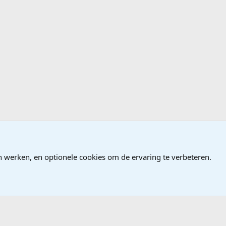
ndows
n werken, en optionele cookies om de ervaring te verbeteren.
®
Community platform by XenForo
© 2010-2026 XenForo Ltd.