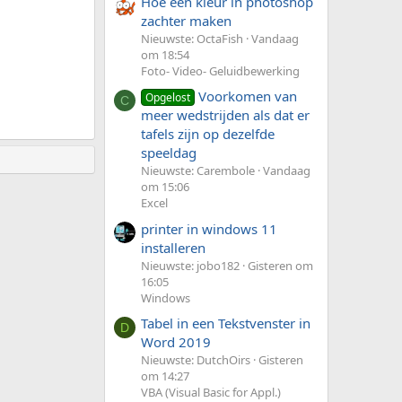
Hoe een kleur in photoshop
zachter maken
Nieuwste: OctaFish
Vandaag
om 18:54
Foto- Video- Geluidbewerking
Voorkomen van
Opgelost
C
meer wedstrijden als dat er
tafels zijn op dezelfde
speeldag
Nieuwste: Carembole
Vandaag
om 15:06
Excel
printer in windows 11
installeren
Nieuwste: jobo182
Gisteren om
16:05
Windows
Tabel in een Tekstvenster in
D
Word 2019
Nieuwste: DutchOirs
Gisteren
om 14:27
VBA (Visual Basic for Appl.)