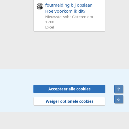
foutmelding bij opslaan.
Hoe voorkom ik dit?
Nieuwste: snb
Gisteren om
12:08
Excel
Bove
Accepteer alle cookies
Contact
Voorwaarden en regels
Privacybeleid
Help
R
Onde
S
Weiger optionele cookies
S