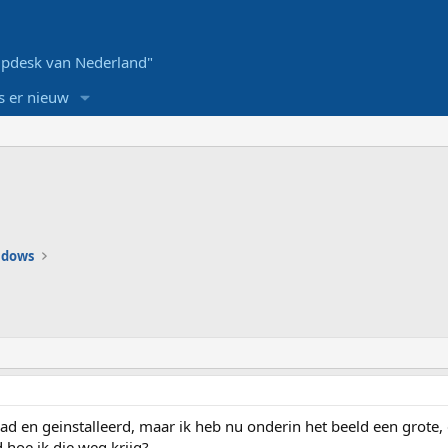
pdesk van Nederland"
s er nieuw
ndows
d en geinstalleerd, maar ik heb nu onderin het beeld een grote, 
 hoe ik die weg krijg?