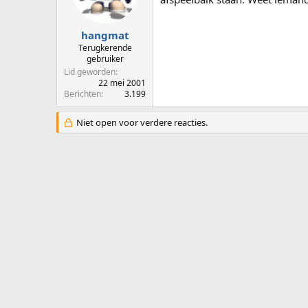
p
u
s
m
t
hangmat
a
Terugkerende
r
gebruiker
t
Lid geworden
e
22 mei 2001
Berichten
3.199
r
Niet open voor verdere reacties.