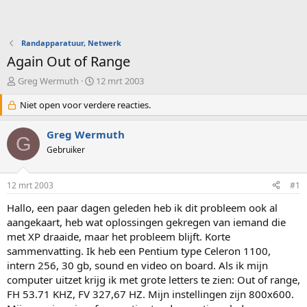
Randapparatuur, Netwerk
Again Out of Range
O
S
Greg Wermuth
12 mrt 2003
n
t
d
Niet open voor verdere reacties.
a
e
r
r
t
Greg Wermuth
G
w
d
Gebruiker
e
a
r
t
p
u
12 mrt 2003
#1
s
m
t
Hallo, een paar dagen geleden heb ik dit probleem ook al
a
aangekaart, heb wat oplossingen gekregen van iemand die
r
met XP draaide, maar het probleem blijft. Korte
t
sammenvatting. Ik heb een Pentium type Celeron 1100,
e
intern 256, 30 gb, sound en video on board. Als ik mijn
r
computer uitzet krijg ik met grote letters te zien: Out of range,
FH 53.71 KHZ, FV 327,67 HZ. Mijn instellingen zijn 800x600.