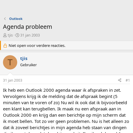
Outlook
Agenda probleem
O
S
tjis
31 jan 2003
n
t
d
Niet open voor verdere reacties.
a
e
r
r
t
tjis
T
w
d
Gebruiker
e
a
r
t
p
u
31 jan 2003
#1
s
m
t
Ik heb een Outlook 2000 agenda waar ik afspraken in zet.
a
Vervolgens krijg ik de melding dat de afspraak begint (5
r
minuten van te voren of zo) Nu wil ik ook dat ik bijvoorbeeld
t
een klant kan terugbellen. Ik maak nu een afspraak aan in
e
Outlook 2000 en krijg dan een berichtje op mijn scherm dat
r
ik moet bellen. Tot zo ver geen problemen. Nu is het alleen zo
dat ik zoveel berichtjes in mijn agenda heb staan van dingen