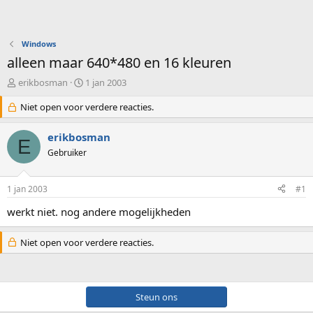
Windows
alleen maar 640*480 en 16 kleuren
O
S
erikbosman
1 jan 2003
n
t
d
Niet open voor verdere reacties.
a
e
r
r
t
erikbosman
E
w
d
Gebruiker
e
a
r
t
p
u
1 jan 2003
#1
s
m
t
werkt niet. nog andere mogelijkheden
a
r
Niet open voor verdere reacties.
t
e
r
Steun ons