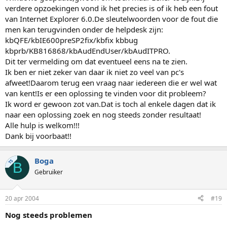
verdere opzoekingen vond ik het precies is of ik heb een fout
van Internet Explorer 6.0.De sleutelwoorden voor de fout die
men kan terugvinden onder de helpdesk zijn:
kbQFE/kbIE600preSP2fix/kbfix kbbug
kbprb/KB816868/kbAudEndUser/kbAudITPRO.
Dit ter vermelding om dat eventueel eens na te zien.
Ik ben er niet zeker van daar ik niet zo veel van pc's
afweet!Daarom terug een vraag naar iedereen die er wel wat
van kent!Is er een oplossing te vinden voor dit probleem?
Ik word er gewoon zot van.Dat is toch al enkele dagen dat ik
naar een oplossing zoek en nog steeds zonder resultaat!
Alle hulp is welkom!!!
Dank bij voorbaat!!
Boga
TS
B
Gebruiker
20 apr 2004
#19
Nog steeds problemen