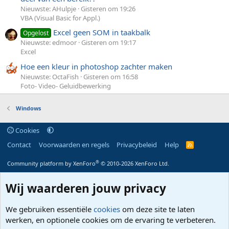
Nieuwste: AHulpje
Gisteren om 19:26
VBA (Visual Basic for Appl.)
Excel geen SOM in taakbalk
Opgelost
Nieuwste: edmoor
Gisteren om 19:17
Excel
Hoe een kleur in photoshop zachter maken
Nieuwste: OctaFish
Gisteren om 16:58
Foto- Video- Geluidbewerking
Windows
Cookies
Contact
Voorwaarden en regels
Privacybeleid
Help
R
S
S
®
Community platform by XenForo
© 2010-2026 XenForo Ltd.
Wij waarderen jouw privacy
We gebruiken essentiële
cookies
om deze site te laten
werken, en optionele cookies om de ervaring te verbeteren.