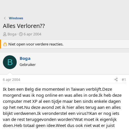
Windows
Alles Verloren??
O
S
Boga
6 apr 2004
n
t
d
Niet open voor verdere reacties.
a
e
r
r
t
Boga
w
d
B
e
Gebruiker
a
r
t
p
u
6 apr 2004
#1
s
m
t
Ik ben een Belg die momenteel in Taiwan verblijft.Deze
a
morgend was ik nog online en was alles in orde.Ik heb deze
r
computer met XP al een tijdje maar ben sinds enkele dagen
t
e
op het net.Nu deze avond zet ik hier alles terug aan en alles
r
blijkt verdwenen.Ik veronderstel een virus?!Kan er nog iets
van de rest teruggevonden worden?Wat moet ik eigenlijk
doen.Heb totaal geen idee.Weet dus ook niet wat er juist