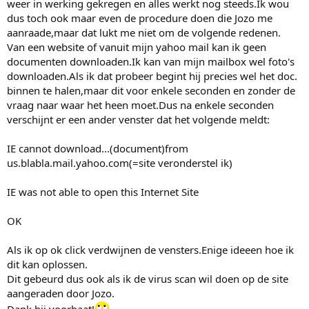
weer in werking gekregen en alles werkt nog steeds.Ik wou
dus toch ook maar even de procedure doen die Jozo me
aanraade,maar dat lukt me niet om de volgende redenen.
Van een website of vanuit mijn yahoo mail kan ik geen
documenten downloaden.Ik kan van mijn mailbox wel foto's
downloaden.Als ik dat probeer begint hij precies wel het doc.
binnen te halen,maar dit voor enkele seconden en zonder de
vraag naar waar het heen moet.Dus na enkele seconden
verschijnt er een ander venster dat het volgende meldt:
IE cannot download...(document)from
us.blabla.mail.yahoo.com(=site veronderstel ik)
IE was not able to open this Internet Site
OK
Als ik op ok click verdwijnen de vensters.Enige ideeen hoe ik
dit kan oplossen.
Dit gebeurd dus ook als ik de virus scan wil doen op de site
aangeraden door Jozo.
Dank bij voorbaat!