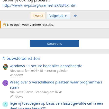
Dit kan je ook nog proberen:
http://www.mvps.org/sramesh2k/IEFIX.htm
Laatste
1 van 2
Volgende
Niet open voor verdere reacties.
Steun ons
Nieuwste berichten
windows 11 secure boot alles geprobeerd>
Nieuwste: femke98
18 minuten geleden
Windows
Vraag over 5 verschillende plaatsen waar programma's
S
staan
Nieuwste: Senso
Vandaag om 07:41
Windows
lege rij toevoegen op basis van laatst gevulde cel in een
A
deel van een bereik??