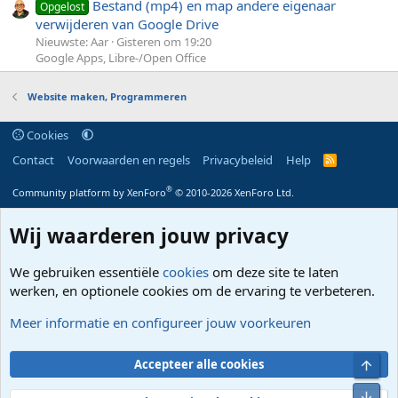
Bestand (mp4) en map andere eigenaar
Opgelost
verwijderen van Google Drive
Nieuwste: Aar
Gisteren om 19:20
Google Apps, Libre-/Open Office
Website maken, Programmeren
Cookies
Contact
Voorwaarden en regels
Privacybeleid
Help
R
S
S
®
Community platform by XenForo
© 2010-2026 XenForo Ltd.
Wij waarderen jouw privacy
We gebruiken essentiële
cookies
om deze site te laten
werken, en optionele cookies om de ervaring te verbeteren.
Meer informatie en configureer jouw voorkeuren
Bove
Accepteer alle cookies
Onde