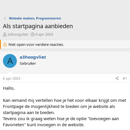
Website maken, Programmeren
Als startpagina aanbieden
O
S
a3hoogvliet
6 apr 2003
n
t
d
Niet open voor verdere reacties.
a
e
r
r
t
a3hoogvliet
A
w
d
Gebruiker
e
a
r
t
p
u
6 apr 2003
#1
s
m
t
Hallo,
a
r
Kan iemand mij vertellen hoe je het voor elkaar krijgt om met
t
Frontpage de mogenlijkheid te bieden om je website als
e
startpagina aan te bieden.
r
Tevens zou ik graag weten hoe je de optie "toevoegen aan
Favorieten" kunt invoegen in de website.