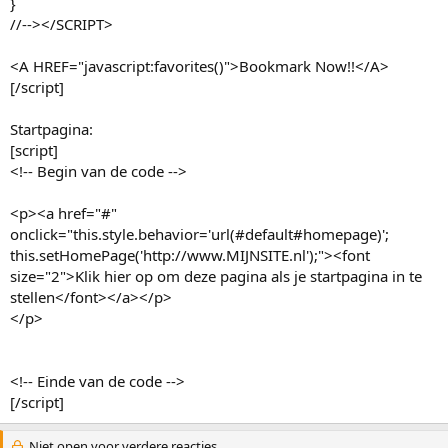
}
//--></SCRIPT>
<A HREF="javascript:favorites()">Bookmark Now!!</A>
[/script]
Startpagina:
[script]
<!-- Begin van de code -->
<p><a href="#"
onclick="this.style.behavior='url(#default#homepage)';
this.setHomePage('http://www.MIJNSITE.nl');"><font
size="2">Klik hier op om deze pagina als je startpagina in te
stellen</font></a></p>
</p>
<!-- Einde van de code -->
[/script]
Niet open voor verdere reacties.