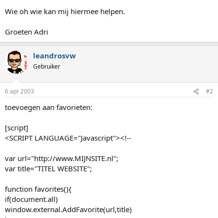
Wie oh wie kan mij hiermee helpen.
Groeten Adri
leandrosvw
Gebruiker
6 apr 2003
#2
toevoegen aan favorieten:
[script]
<SCRIPT LANGUAGE="Javascript"><!--
var url="http://www.MIJNSITE.nl";
var title="TITEL WEBSITE";
function favorites(){
if(document.all)
window.external.AddFavorite(url,title)