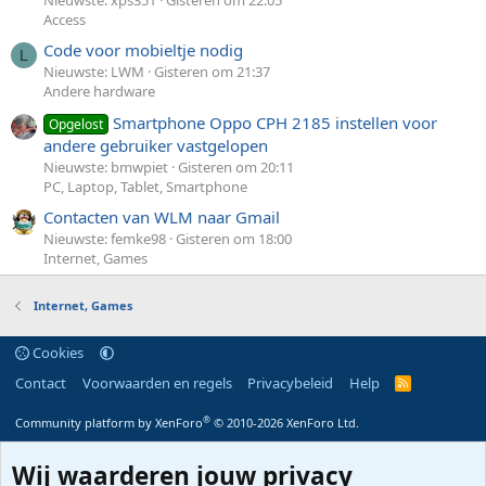
Nieuwste: xps351
Gisteren om 22:05
Access
Code voor mobieltje nodig
L
Nieuwste: LWM
Gisteren om 21:37
Andere hardware
Smartphone Oppo CPH 2185 instellen voor
Opgelost
andere gebruiker vastgelopen
Nieuwste: bmwpiet
Gisteren om 20:11
PC, Laptop, Tablet, Smartphone
Contacten van WLM naar Gmail
Nieuwste: femke98
Gisteren om 18:00
Internet, Games
Internet, Games
Cookies
Contact
Voorwaarden en regels
Privacybeleid
Help
R
S
S
®
Community platform by XenForo
© 2010-2026 XenForo Ltd.
Wij waarderen jouw privacy