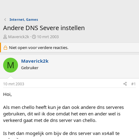
Internet, Games
Andere DNS Severe instellen
O
S
Maverick2k
10 mrt 2003
n
t
d
Niet open voor verdere reacties.
a
e
r
r
t
Maverick2k
M
w
d
Gebruiker
e
a
r
t
p
u
10 mrt 2003
#1
s
m
t
Hoi,
a
r
Als men chello heeft kun je dan ook andere dns serveres
t
gebruiken, dit wil ik doe omdat het een en ander wel is
e
verkeerd gaat met de dns server van chello.
r
Is het dan mogelijk om bijv de dns server van xs4all te