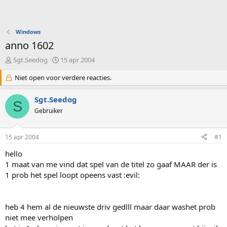
Windows
anno 1602
O
S
Sgt.Seedog
15 apr 2004
n
t
d
Niet open voor verdere reacties.
a
e
r
r
t
Sgt.Seedog
S
w
d
Gebruiker
e
a
r
t
p
u
15 apr 2004
#1
s
m
t
hello
a
1 maat van me vind dat spel van de titel zo gaaf MAAR der is
r
1 prob het spel loopt opeens vast :evil:
t
e
r
heb 4 hem al de nieuwste driv gedlll maar daar washet prob
niet mee verholpen