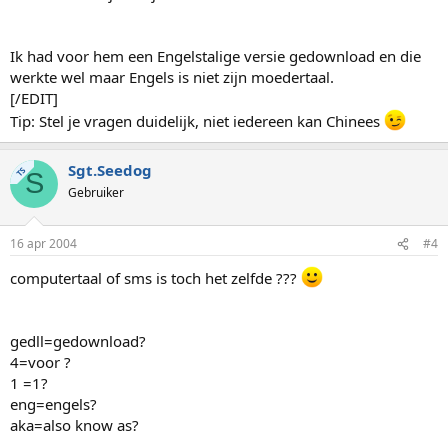
Ik had voor hem een Engelstalige versie gedownload en die
werkte wel maar Engels is niet zijn moedertaal.
[/EDIT]
Tip: Stel je vragen duidelijk, niet iedereen kan Chinees
Sgt.Seedog
TS
S
Gebruiker
16 apr 2004
#4
computertaal of sms is toch het zelfde ???
gedll=gedownload?
4=voor ?
1 =1?
eng=engels?
aka=also know as?