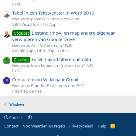
Excel
Tabel in een Tekstvenster in Word 2019
Nieuwste: peter59
Gisteren om 21:41
VBA (Visual Basic for Appl.)
Bestand (mp4) en map andere eigenaar
Opgelost
verwijderen van Google Drive
Nieuwste: Aar
Gisteren om 19:20
Google Apps, Libre-/Open Office
Excel maand filteren uit data
Opgelost
F
Nieuwste: frans kooijman
Gisteren om 17:41
Excel
Contacten van WLM naar Gmail
B
Nieuwste: BrandonB
Gisteren om 15:29
Internet, Games
Windows
Cookies
Contact
Voorwaarden en regels
Privacybeleid
Help
R
S
S
®