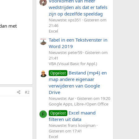
Voorkomen van meer
wedstrijden als dat er tafels
zijn op dezelfde speeldag
Nieuwste: xps351
Gisteren om
 dan met
21:46
Excel
Tabel in een Tekstvenster in
Word 2019
Nieuwste: peter59
Gisteren om
21:41
VBA (Visual Basic for Appl.)
Bestand (mp4) en
Opgelost
map andere eigenaar
verwijderen van Google
Drive
#2
Nieuwste: Aar
Gisteren om 19:20
Google Apps, Libre-/Open Office
Excel maand
Opgelost
F
filteren uit data
Nieuwste: frans kooijman
Gisteren om 17:41
Excel