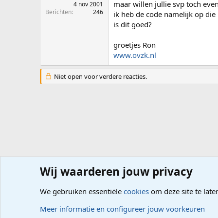
maar willen jullie svp toch eve
4 nov 2001
Berichten
246
ik heb de code namelijk op die
is dit goed?
groetjes Ron
www.ovzk.nl
Niet open voor verdere reacties.
Wij waarderen jouw privacy
Forums
Computerproblemen
Software
Website mak
We gebruiken essentiële
cookies
om deze site te late
Cookies
Meer informatie en configureer jouw voorkeuren