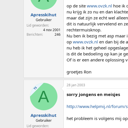
p
u
op de site
www.ovzk.nl
hoe ik d
s
m
nu krijg ik zo nu en dan klachte
t
Apresskihut
maar dat zijn ze echt wel alle
a
Gebruiker
dit is natuurlijk vervelend en 
r
Lid geworden
t
rechtermuisknop.
4 nov 2001
e
Berichten
246
Nu ben ik bezig met asp maar ik
r
op
www.ovzk.nl
en dan bij de 
nu heb ik het geheel opgeslagen
is dit de bedoeling op kan je g
Of is er een andere oplossing 
groetjes Ron
28 jan 2003
TS
A
sorry jongens en meisjes
http://www.helpmij.nl/forum/
Apresskihut
het probleem is volgens mij opg
Gebruiker
Lid geworden