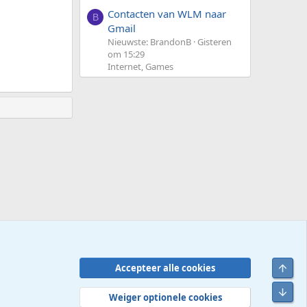
Contacten van WLM naar
B
Gmail
Nieuwste: BrandonB
Gisteren
om 15:29
Internet, Games
Bove
Accepteer alle cookies
Contact
Voorwaarden en regels
Privacybeleid
Help
R
Onde
S
Weiger optionele cookies
S