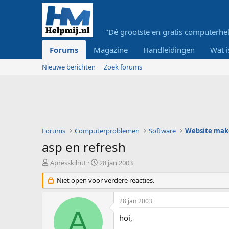
"Dé grootste en gratis computerhel
Forums
Magazine
Handleidingen
Wat i
Nieuwe berichten
Zoek forums
Forums
Computerproblemen
Software
Website mak
asp en refresh
O
S
Apresskihut
28 jan 2003
n
t
d
Niet open voor verdere reacties.
a
e
r
r
t
28 jan 2003
w
d
A
e
a
hoi,
r
t