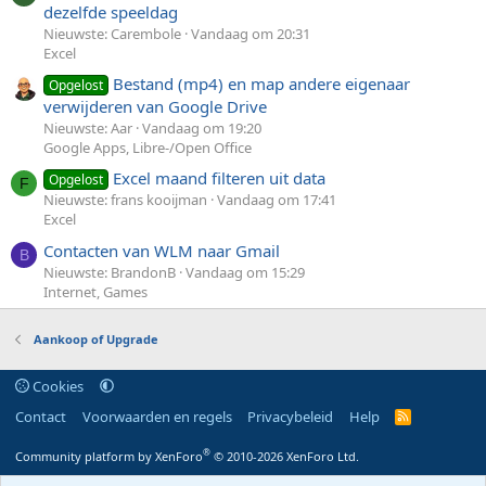
dezelfde speeldag
Nieuwste: Carembole
Vandaag om 20:31
Excel
Bestand (mp4) en map andere eigenaar
Opgelost
verwijderen van Google Drive
Nieuwste: Aar
Vandaag om 19:20
Google Apps, Libre-/Open Office
Excel maand filteren uit data
Opgelost
F
Nieuwste: frans kooijman
Vandaag om 17:41
Excel
Contacten van WLM naar Gmail
B
Nieuwste: BrandonB
Vandaag om 15:29
Internet, Games
Aankoop of Upgrade
Cookies
Contact
Voorwaarden en regels
Privacybeleid
Help
R
S
S
®
Community platform by XenForo
© 2010-2026 XenForo Ltd.