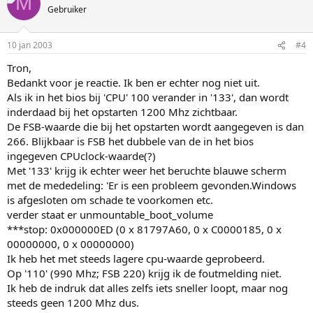
M
Gebruiker
10 jan 2003
#4
Tron,
Bedankt voor je reactie. Ik ben er echter nog niet uit.
Als ik in het bios bij 'CPU' 100 verander in '133', dan wordt
inderdaad bij het opstarten 1200 Mhz zichtbaar.
De FSB-waarde die bij het opstarten wordt aangegeven is dan
266. Blijkbaar is FSB het dubbele van de in het bios
ingegeven CPUclock-waarde(?)
Met '133' krijg ik echter weer het beruchte blauwe scherm
met de mededeling: 'Er is een probleem gevonden.Windows
is afgesloten om schade te voorkomen etc.
verder staat er unmountable_boot_volume
***stop: 0x000000ED (0 x 81797A60, 0 x C0000185, 0 x
00000000, 0 x 00000000)
Ik heb het met steeds lagere cpu-waarde geprobeerd.
Op '110' (990 Mhz; FSB 220) krijg ik de foutmelding niet.
Ik heb de indruk dat alles zelfs iets sneller loopt, maar nog
steeds geen 1200 Mhz dus.