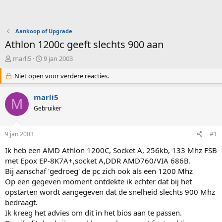
Aankoop of Upgrade
Athlon 1200c geeft slechts 900 aan
O
S
marli5
9 jan 2003
n
t
d
Niet open voor verdere reacties.
a
e
r
r
t
marli5
M
w
d
Gebruiker
e
a
r
t
p
u
9 jan 2003
#1
s
m
t
Ik heb een AMD Athlon 1200C, Socket A, 256kb, 133 Mhz FSB
a
met Epox EP-8K7A+,socket A,DDR AMD760/VIA 686B.
r
Bij aanschaf 'gedroeg' de pc zich ook als een 1200 Mhz
t
Op een gegeven moment ontdekte ik echter dat bij het
e
opstarten wordt aangegeven dat de snelheid slechts 900 Mhz
r
bedraagt.
Ik kreeg het advies om dit in het bios aan te passen.