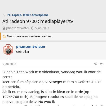
PC, Laptop, Tablet, Smartphone
Ati radeon 9700 : mediaplayer/tv
O
S
phantomtwister
5 jan 2003
n
t
d
Niet open voor verdere reacties.
a
e
r
r
t
phantomtwister
w
d
Gebruiker
e
a
r
t
p
u
5 jan 2003
#1
s
m
t
Ik heb nu een week m'n videokaart, vandaag wou ik voor de
a
eerste
r
keer een film afspelen op tv. Vroeger met m'n Geforce 4 lukt
t
dit perfekt.
e
Als ik nu m'n tv aanleg, is alles in kleur en in orde (op
r
1024*768 toch). Bij hogere resoluties staat de hele pagina
niet volledig op de tv. Nu wou ik