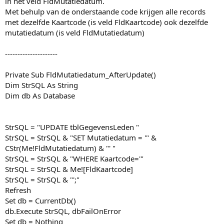
in het veld FldMutatiedatum.
Met behulp van de onderstaande code krijgen alle records
met dezelfde Kaartcode (is veld FldKaartcode) ook dezelfde
mutatiedatum (is veld FldMutatiedatum)
---------------------
Private Sub FldMutatiedatum_AfterUpdate()
Dim StrSQL As String
Dim db As Database
StrSQL = "UPDATE tblGegevensLeden "
StrSQL = StrSQL & "SET Mutatiedatum = '" &
CStr(Me!FldMutatiedatum) & "' "
StrSQL = StrSQL & "WHERE Kaartcode='"
StrSQL = StrSQL & Me![FldKaartcode]
StrSQL = StrSQL & "';"
Refresh
Set db = CurrentDb()
db.Execute StrSQL, dbFailOnError
Set db = Nothing