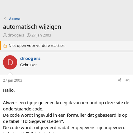
Access
automatisch wijzigen
O
S
droogers
27 jan 2003
n
t
d
Niet open voor verdere reacties.
a
e
r
r
t
droogers
D
w
d
Gebruiker
e
a
r
t
p
u
27 jan 2003
#1
s
m
t
Hallo,
a
r
Alweer een tijdje geleden kreeg ik van iemand op deze site de
t
onderstaande code.
e
De code wordt ingevuld in een formulier dat gebaseerd is op
r
de tabel "TblGegevensLeden".
De code wordt uitgevoerd nadat er gegevens zijn ingevoerd