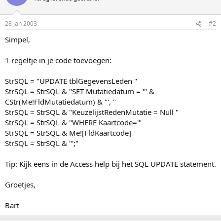
28 jan 2003
#2
Simpel,
1 regeltje in je code toevoegen:
StrSQL = "UPDATE tblGegevensLeden "
StrSQL = StrSQL & "SET Mutatiedatum = '" &
CStr(Me!FldMutatiedatum) & "', "
StrSQL = StrSQL & "KeuzelijstRedenMutatie = Null "
StrSQL = StrSQL & "WHERE Kaartcode='"
StrSQL = StrSQL & Me![FldKaartcode]
StrSQL = StrSQL & "';"
Tip: Kijk eens in de Access help bij het SQL UPDATE statement.
Groetjes,
Bart