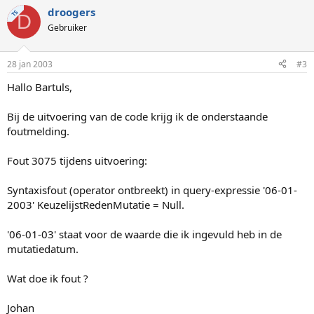
droogers
TS
D
Gebruiker
28 jan 2003
#3
Hallo Bartuls,
Bij de uitvoering van de code krijg ik de onderstaande
foutmelding.
Fout 3075 tijdens uitvoering:
Syntaxisfout (operator ontbreekt) in query-expressie '06-01-
2003' KeuzelijstRedenMutatie = Null.
'06-01-03' staat voor de waarde die ik ingevuld heb in de
mutatiedatum.
Wat doe ik fout ?
Johan