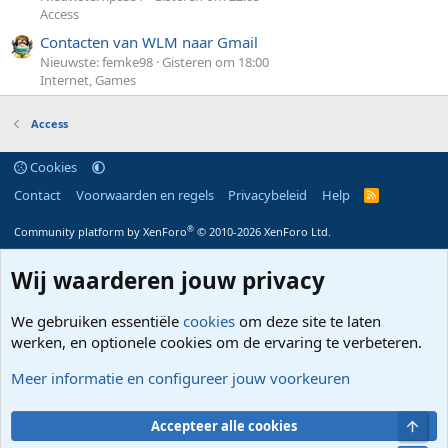
Access
Contacten van WLM naar Gmail
Nieuwste: femke98
Gisteren om 18:00
Internet, Games
Access
Cookies
Contact
Voorwaarden en regels
Privacybeleid
Help
R
S
S
®
Community platform by XenForo
© 2010-2026 XenForo Ltd.
Wij waarderen jouw privacy
We gebruiken essentiële
cookies
om deze site te laten
werken, en optionele cookies om de ervaring te verbeteren.
Meer informatie en configureer jouw voorkeuren
Bove
Accepteer alle cookies