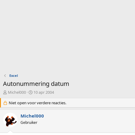
Excel
Autonummering datum
O
S
Michel000
10 apr 2004
n
t
d
Niet open voor verdere reacties.
a
e
r
r
t
Michel000
w
d
Gebruiker
e
a
r
t