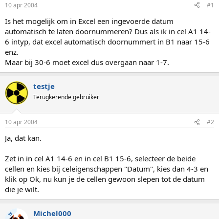
p
u
10 apr 2004
#1
s
m
t
Is het mogelijk om in Excel een ingevoerde datum
a
automatisch te laten doornummeren? Dus als ik in cel A1 14-
r
6 intyp, dat excel automatisch doornummert in B1 naar 15-6
t
enz.
e
Maar bij 30-6 moet excel dus overgaan naar 1-7.
r
testje
Terugkerende gebruiker
10 apr 2004
#2
Ja, dat kan.
Zet in in cel A1 14-6 en in cel B1 15-6, selecteer de beide
cellen en kies bij celeigenschappen "Datum", kies dan 4-3 en
klik op Ok, nu kun je de cellen gewoon slepen tot de datum
die je wilt.
Michel000
TS