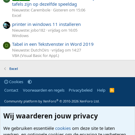
tafels zijn op dezelfde speeldag
Nieuwste: Carembole
Gisteren om 15:06
Excel
printer in windows 11 installeren
Nieuwste: jobo182
vrijdag om 16:05
Windows
Tabel in een Tekstvenster in Word 2019
D
Nieuwste: DutchOirs
vrijdag om 14:27
VBA (Visual Basic for Appl.)
Excel
Cookies
Contact
Voorwaarden en regels
Privacybeleid
Help
R
S
S
®
Community platform by XenForo
© 2010-2026 XenForo Ltd.
Wij waarderen jouw privacy
We gebruiken essentiële
cookies
om deze site te laten
werken, en optionele cookies om de ervaring te verbeteren.