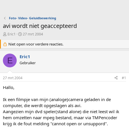
Foto- Video- Geluidbewerking
avi wordt niet geaccepteerd
O
S
Eric1
27 mrt 2004
n
t
d
Niet open voor verdere reacties.
a
e
r
r
t
Eric1
E
w
d
Gebruiker
e
a
r
t
p
u
27 mrt 2004
#1
s
m
t
Hallo,
a
r
Ik een filmpje van mijn (analoge)camera geladen in de
t
computer, die werdt opgeslagen als avi.
e
Aangezien mijn dvd speler(stand alone) die niet leest wil ik
r
hem omzetten naar mpeg bestand, maar via TMPencoder
krijg ik de fout melding "cannot open or unsuppord".