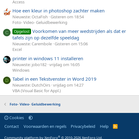
Access
Hoe een kleur in photoshop zachter maken
Nieuwste: OctaFish
Gisteren om 18:54
Foto- Video- Geluidbewerking
Voorkomen van meer wedstrijden als dat er
Opgelost
C
tafels zijn op dezelfde speeldag
Nieuwste: Carembole
Gisteren om 15:06
Excel
printer in windows 11 installeren
Nieuwste: jobo182
vrijdag om 16:05
Windows
Tabel in een Tekstvenster in Word 2019
D
Nieuwste: DutchOirs
vrijdag om 14:27
VBA (Visual Basic for Appl.)
Foto- Video- Geluidbewerking
Cookies
Contact
Voorwaarden en regels
Privacybeleid
Help
R
S
S
®
Community platform by XenForo
© 2010-2026 XenForo Ltd.