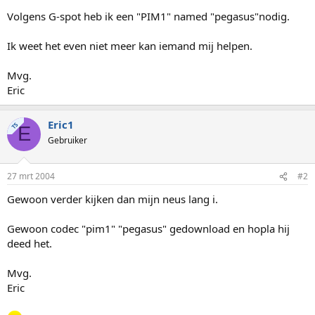
Volgens G-spot heb ik een "PIM1" named "pegasus"nodig.
Ik weet het even niet meer kan iemand mij helpen.
Mvg.
Eric
Eric1
TS
E
Gebruiker
27 mrt 2004
#2
Gewoon verder kijken dan mijn neus lang i.
Gewoon codec "pim1" "pegasus" gedownload en hopla hij
deed het.
Mvg.
Eric