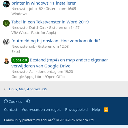
printer in windows 11 installeren
Nieuwste: jobo182
Gisteren om 16:05
Windows
Tabel in een Tekstvenster in Word 2019
D
Nieuwste: DutchOirs
Gisteren om 14:27
VBA (Visual Basic for Appl.)
foutmelding bij opslaan. Hoe voorkom ik dit?
Nieuwste: snb
Gisteren om 12:08
Excel
Bestand (mp4) en map andere eigenaar
Opgelost
verwijderen van Google Drive
Nieuwste: Aar
donderdag om 19:20
Google Apps, Libre-/Open Office
Linux, Mac, Android, iOS
Cookies
Contact
Voorwaarden en regels
Privacybeleid
Help
R
S
S
®
Community platform by XenForo
© 2010-2026 XenForo Ltd.