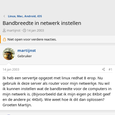
Linux, Mac, Android, iOS
Bandbreedte in netwerk instellen
O
S
martijnst
14 jan 2003
n
t
d
Niet open voor verdere reacties.
a
e
r
r
t
martijnst
w
d
Gebruiker
e
a
r
t
p
u
14 jan 2003
#1
s
m
t
Ik heb een servertje opgezet met linux redhat 8 erop. Nu
a
gebruik ik deze server als router voor mijn netwerkje. Nu wil
r
ik kunnen instellen wat de bandbreedte voor de computers in
t
mijn netwerk is. (Bijvoorbeeld dat ik mijn eigen pc 8Kbit geef
e
en de andere pc 4Kbit). Wie weet hoe ik dit dan oplossen?
r
Groeten Martijn.