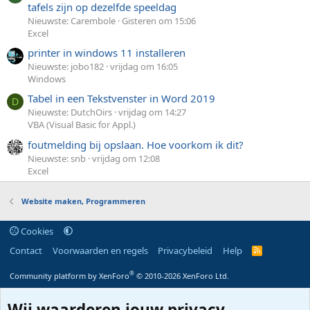
tafels zijn op dezelfde speeldag
Nieuwste: Carembole
Gisteren om 15:06
Excel
printer in windows 11 installeren
Nieuwste: jobo182
vrijdag om 16:05
Windows
Tabel in een Tekstvenster in Word 2019
D
Nieuwste: DutchOirs
vrijdag om 14:27
VBA (Visual Basic for Appl.)
foutmelding bij opslaan. Hoe voorkom ik dit?
Nieuwste: snb
vrijdag om 12:08
Excel
Website maken, Programmeren
Cookies
Contact
Voorwaarden en regels
Privacybeleid
Help
R
S
S
®
Community platform by XenForo
© 2010-2026 XenForo Ltd.
Wij waarderen jouw privacy