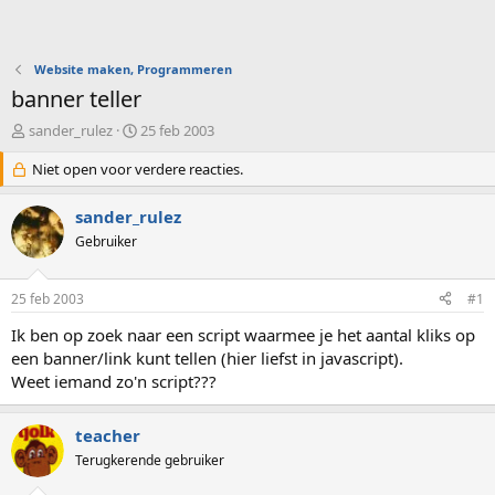
Website maken, Programmeren
banner teller
O
S
sander_rulez
25 feb 2003
n
t
d
Niet open voor verdere reacties.
a
e
r
r
t
sander_rulez
w
d
Gebruiker
e
a
r
t
p
u
25 feb 2003
#1
s
m
t
Ik ben op zoek naar een script waarmee je het aantal kliks op
a
een banner/link kunt tellen (hier liefst in javascript).
r
Weet iemand zo'n script???
t
e
r
teacher
Terugkerende gebruiker