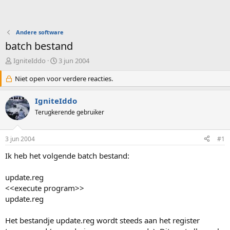
Andere software
batch bestand
O
S
IgniteIddo
3 jun 2004
n
t
d
Niet open voor verdere reacties.
a
e
r
r
t
IgniteIddo
w
d
Terugkerende gebruiker
e
a
r
t
p
u
3 jun 2004
#1
s
m
t
Ik heb het volgende batch bestand:
a
r
update.reg
t
<<execute program>>
e
update.reg
r
Het bestandje update.reg wordt steeds aan het register