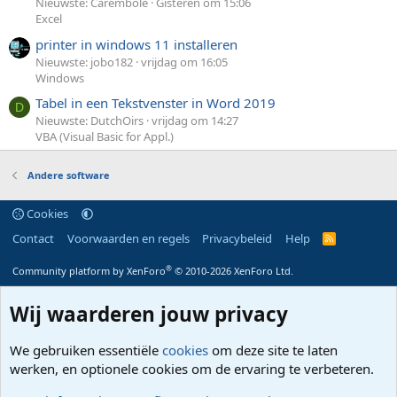
Nieuwste: Carembole
Gisteren om 15:06
Excel
printer in windows 11 installeren
Nieuwste: jobo182
vrijdag om 16:05
Windows
Tabel in een Tekstvenster in Word 2019
D
Nieuwste: DutchOirs
vrijdag om 14:27
VBA (Visual Basic for Appl.)
Andere software
Cookies
Contact
Voorwaarden en regels
Privacybeleid
Help
R
S
S
®
Community platform by XenForo
© 2010-2026 XenForo Ltd.
Wij waarderen jouw privacy
We gebruiken essentiële
cookies
om deze site te laten
werken, en optionele cookies om de ervaring te verbeteren.