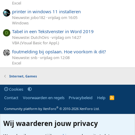
Excel
printer in windows 11 installeren
Nieuwste: jobo182
vrijdag om 16:05
Windows
Tabel in een Tekstvenster in Word 2019
D
Nieuwste: DutchOirs
vrijdag om 14:27
VBA (Visual Basic for Appl.)
foutmelding bij opslaan. Hoe voorkom ik dit?
Nieuwste: snb
vrijdag om 12:08
Excel
Internet, Games
Cookies
Contact
Voorwaarden en regels
Privacybeleid
Help
R
S
S
®
Community platform by XenForo
© 2010-2026 XenForo Ltd.
Wij waarderen jouw privacy