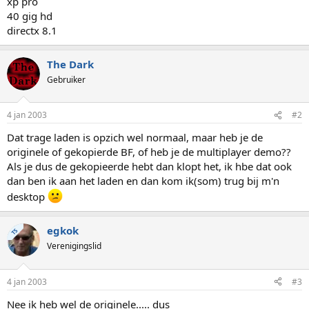
xp pro
40 gig hd
directx 8.1
The Dark
Gebruiker
4 jan 2003
#2
Dat trage laden is opzich wel normaal, maar heb je de
originele of gekopierde BF, of heb je de multiplayer demo??
Als je dus de gekopieerde hebt dan klopt het, ik hbe dat ook
dan ben ik aan het laden en dan kom ik(som) trug bij m'n
desktop
egkok
TS
Verenigingslid
4 jan 2003
#3
Nee ik heb wel de originele..... dus