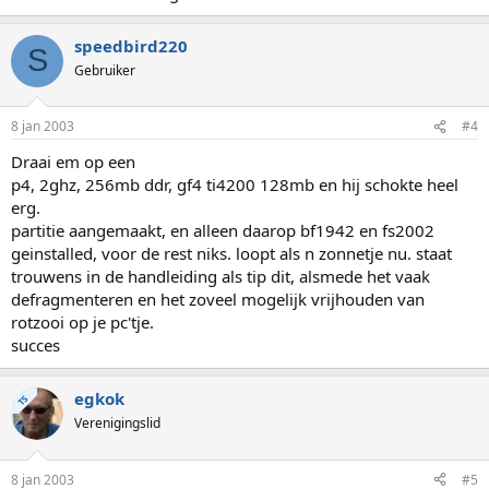
speedbird220
S
Gebruiker
8 jan 2003
#4
Draai em op een
p4, 2ghz, 256mb ddr, gf4 ti4200 128mb en hij schokte heel
erg.
partitie aangemaakt, en alleen daarop bf1942 en fs2002
geinstalled, voor de rest niks. loopt als n zonnetje nu. staat
trouwens in de handleiding als tip dit, alsmede het vaak
defragmenteren en het zoveel mogelijk vrijhouden van
rotzooi op je pc'tje.
succes
egkok
TS
Verenigingslid
8 jan 2003
#5