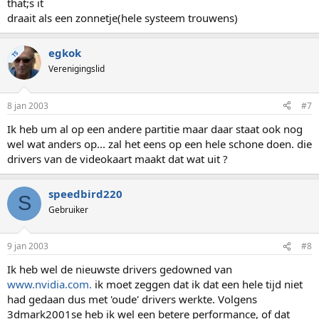
that;s it
draait als een zonnetje(hele systeem trouwens)
egkok
TS
Verenigingslid
8 jan 2003
#7
Ik heb um al op een andere partitie maar daar staat ook nog
wel wat anders op... zal het eens op een hele schone doen. die
drivers van de videokaart maakt dat wat uit ?
speedbird220
S
Gebruiker
9 jan 2003
#8
Ik heb wel de nieuwste drivers gedowned van
www.nvidia.com.
ik moet zeggen dat ik dat een hele tijd niet
had gedaan dus met 'oude' drivers werkte. Volgens
3dmark2001se heb ik wel een betere performance, of dat