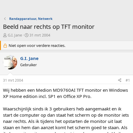
Randapparatuur, Netwerk
Beeld naar rechts op TFT monitor
O
S
G.I. Jane
31 mrt 2004
n
t
d
Niet open voor verdere reacties.
a
e
r
r
t
G.I. Jane
w
d
Gebruiker
e
a
r
t
p
u
31 mrt 2004
#1
s
m
t
Wij hebben een Medion MD9760AI TFT monitor en Windows
a
XP Home edition incl. SP1 en Office XP Pro.
r
t
Waarschijnlijk sinds ik 3 gebruikers heb aangemaakt en ik
e
start de computer op dan staat het scherm op de monitor iets
r
naar rechts. Als ik tijdens het opstarten de monitor uit laat
staan en hem dan aanzet komt het scherm goed te staan. Als