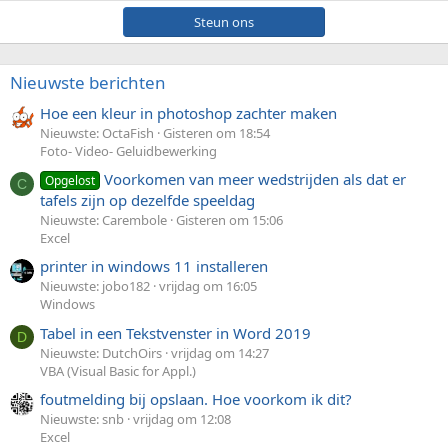
Steun ons
Nieuwste berichten
Hoe een kleur in photoshop zachter maken
Nieuwste: OctaFish
Gisteren om 18:54
Foto- Video- Geluidbewerking
Voorkomen van meer wedstrijden als dat er
Opgelost
C
tafels zijn op dezelfde speeldag
Nieuwste: Carembole
Gisteren om 15:06
Excel
printer in windows 11 installeren
Nieuwste: jobo182
vrijdag om 16:05
Windows
Tabel in een Tekstvenster in Word 2019
D
Nieuwste: DutchOirs
vrijdag om 14:27
VBA (Visual Basic for Appl.)
foutmelding bij opslaan. Hoe voorkom ik dit?
Nieuwste: snb
vrijdag om 12:08
Excel