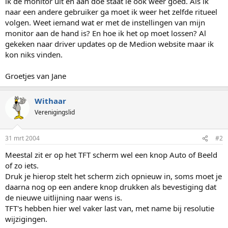
ik de monitor uit en aan doe staat ie ook weer goed. Als ik
naar een andere gebruiker ga moet ik weer het zelfde ritueel
volgen. Weet iemand wat er met de instellingen van mijn
monitor aan de hand is? En hoe ik het op moet lossen? Al
gekeken naar driver updates op de Medion website maar ik
kon niks vinden.
Groetjes van Jane
Withaar
Verenigingslid
31 mrt 2004
#2
Meestal zit er op het TFT scherm wel een knop Auto of Beeld
of zo iets.
Druk je hierop stelt het scherm zich opnieuw in, soms moet je
daarna nog op een andere knop drukken als bevestiging dat
de nieuwe uitlijning naar wens is.
TFT's hebben hier wel vaker last van, met name bij resolutie
wijzigingen.