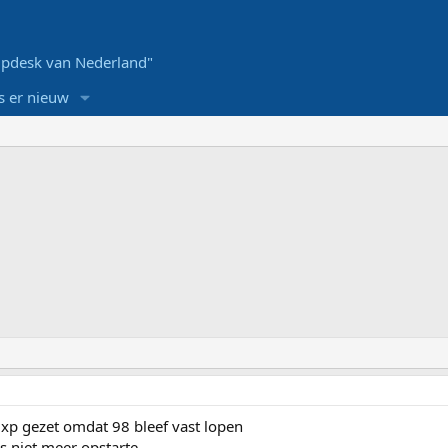
pdesk van Nederland"
s er nieuw
 xp gezet omdat 98 bleef vast lopen
ns niet meer opstarte