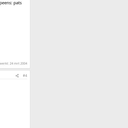
opeens: pats
ewerkt:
24 mrt 2004
#4