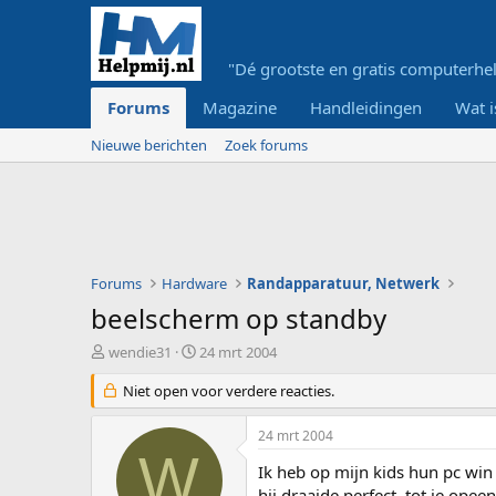
"Dé grootste en gratis computerhel
Forums
Magazine
Handleidingen
Wat i
Nieuwe berichten
Zoek forums
Forums
Hardware
Randapparatuur, Netwerk
beelscherm op standby
O
S
wendie31
24 mrt 2004
n
t
d
Niet open voor verdere reacties.
a
e
r
r
t
24 mrt 2004
w
d
W
e
a
Ik heb op mijn kids hun pc win
r
t
hij draaide perfect, tot ie opee