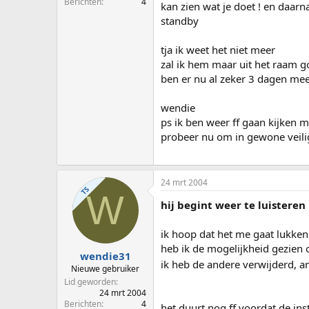
Berichten
4
kan zien wat je doet ! en daarn
standby
tja ik weet het niet meer
zal ik hem maar uit het raam g
ben er nu al zeker 3 dagen mee
wendie
ps ik ben weer ff gaan kijken 
probeer nu om in gewone veili
24 mrt 2004
TS
W
hij begint weer te luisteren
ik hoop dat het me gaat lukken
heb ik de mogelijkheid gezien 
wendie31
ik heb de andere verwijderd, a
Nieuwe gebruiker
Lid geworden
24 mrt 2004
Berichten
4
het duurt nog ff voordat de inst