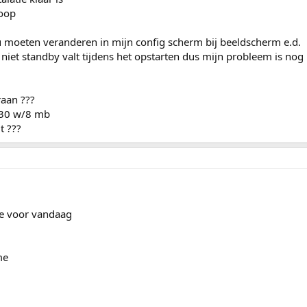
loop
ou moeten veranderen in mijn config scherm bij beeldscherm e.d.
 niet standby valt tijdens het opstarten dus mijn probleem is nog
raan ???
si30 w/8 mb
t ???
ee voor vandaag
me