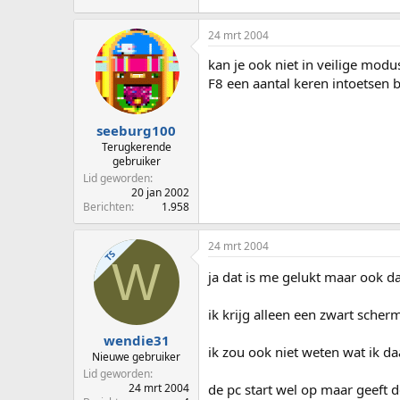
24 mrt 2004
kan je ook niet in veilige mod
F8 een aantal keren intoetsen b
seeburg100
Terugkerende
gebruiker
Lid geworden
20 jan 2002
Berichten
1.958
24 mrt 2004
TS
W
ja dat is me gelukt maar ook d
ik krijg alleen een zwart sche
wendie31
ik zou ook niet weten wat ik d
Nieuwe gebruiker
Lid geworden
de pc start wel op maar geeft de
24 mrt 2004