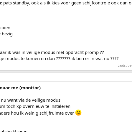
a: pats standby, ook als ik kies voor geen schijfcontrole ook dan 
ooien
 bezig
maar ik was in veilige modus met opdracht promp ??
ge modus te komen en dan ??????? ik ben er in wat nu ????
Laatst b
 naar me (monitor)
 nu want via de veilige modus
om toch xp overnieuw te instaleren
nders hou ik weinig schijfruimte over
alatie klaar is