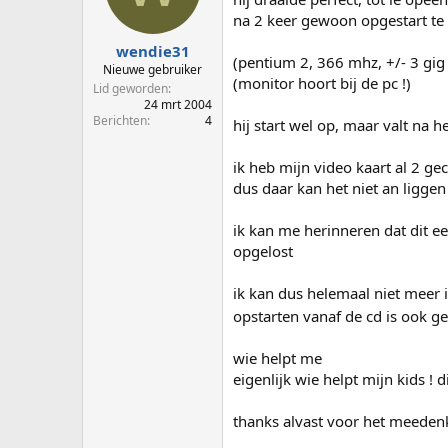
p
u
na 2 keer gewoon opgestart te 
s
m
t
wendie31
(pentium 2, 366 mhz, +/- 3 gi
a
Nieuwe gebruiker
(monitor hoort bij de pc !)
r
Lid geworden
t
24 mrt 2004
e
Berichten
4
hij start wel op, maar valt na 
r
ik heb mijn video kaart al 2 gec
dus daar kan het niet an liggen
ik kan me herinneren dat dit e
opgelost
ik kan dus helemaal niet meer 
opstarten vanaf de cd is ook 
wie helpt me
eigenlijk wie helpt mijn kids !
thanks alvast voor het meeden