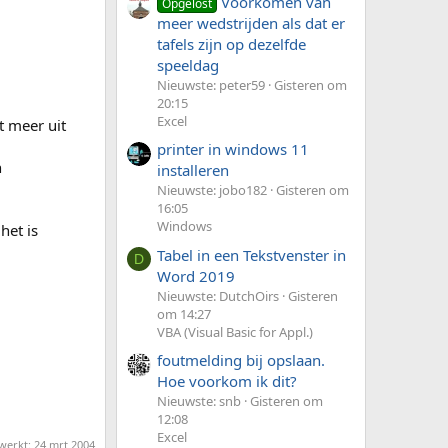
Voorkomen van
Opgelost
meer wedstrijden als dat er
tafels zijn op dezelfde
speeldag
Nieuwste: peter59
Gisteren om
20:15
Excel
t meer uit
printer in windows 11
n
installeren
Nieuwste: jobo182
Gisteren om
16:05
Windows
het is
Tabel in een Tekstvenster in
D
Word 2019
Nieuwste: DutchOirs
Gisteren
om 14:27
VBA (Visual Basic for Appl.)
foutmelding bij opslaan.
Hoe voorkom ik dit?
Nieuwste: snb
Gisteren om
12:08
Excel
ewerkt:
24 mrt 2004