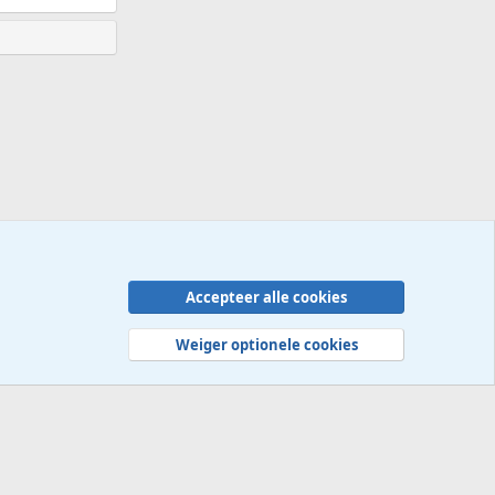
Accepteer alle cookies
Contact
Voorwaarden en regels
Privacybeleid
Help
R
S
Weiger optionele cookies
S