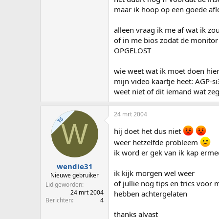
maar ik hoop op een goede af
alleen vraag ik me af wat ik z
of in me bios zodat de monitor
OPGELOST
wie weet wat ik moet doen hie
mijn video kaartje heet: AGP-
weet niet of dit iemand wat zeg
24 mrt 2004
TS
W
hij doet het dus niet
weer hetzelfde probleem
ik word er gek van ik kap erm
wendie31
ik kijk morgen wel weer
Nieuwe gebruiker
of jullie nog tips en trics voor 
Lid geworden
24 mrt 2004
hebben achtergelaten
Berichten
4
thanks alvast