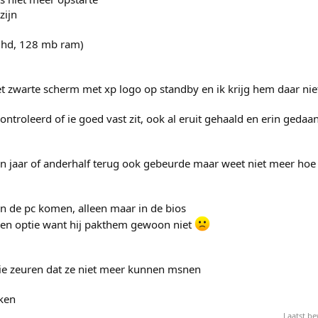
zijn
g hd, 128 mb ram)
het zwarte scherm met xp logo op standby en ik krijg hem daar nie
ontroleerd of ie goed vast zit, ook al eruit gehaald en erin gedaa
en jaar of anderhalf terug ook gebeurde maar weet niet meer hoe 
in de pc komen, alleen maar in de bios
geen optie want hij pakthem gewoon niet
 die zeuren dat ze niet meer kunnen msnen
ken
Laatst b