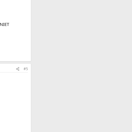
 NIET
#5