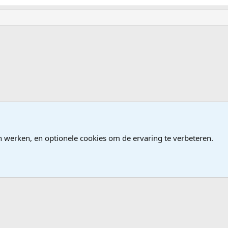
n werken, en optionele cookies om de ervaring te verbeteren.
®
Community platform by XenForo
© 2010-2026 XenForo Ltd.