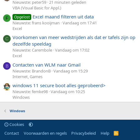
Nieuwste: peter59
21 minuten geleden
VBA (Visual Basic for Appl.)
Excel maand filteren uit data
Opgelost
F
Nieuwste: frans kooijman
Vandaag om 17:41
Excel
Voorkomen van meer wedstrijden als dat er tafels zijn op
C
dezelfde speeldag
Nieuwste: Carembole
Vandaag om 17:02
Excel
Contacten van WLM naar Gmail
B
Nieuwste: BrandonB
Vandaag om 15:29
Internet, Games
windows 11 secure boot alles geprobeerd>
Nieuwste: femke98
Vandaag om 10:25
Windows
Windows
Cookies
Contact
Voorwaarden en regels
Privacybeleid
Help
R
S