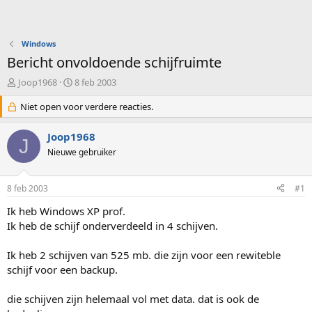
Windows
Bericht onvoldoende schijfruimte
O
S
Joop1968
8 feb 2003
n
t
d
Niet open voor verdere reacties.
a
e
r
r
t
Joop1968
J
w
d
Nieuwe gebruiker
e
a
r
t
p
u
8 feb 2003
#1
s
m
t
Ik heb Windows XP prof.
a
Ik heb de schijf onderverdeeld in 4 schijven.
r
t
Ik heb 2 schijven van 525 mb. die zijn voor een rewiteble
e
schijf voor een backup.
r
die schijven zijn helemaal vol met data. dat is ook de