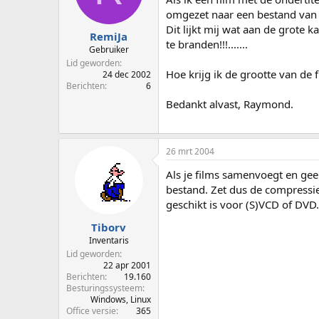
p
u
omgezet naar een bestand van s
s
m
Dit lijkt mij wat aan de grote 
t
RemiJa
te branden!!!.......
a
Gebruiker
r
Lid geworden
t
Hoe krijg ik de grootte van de 
24 dec 2002
e
Berichten
6
r
Bedankt alvast, Raymond.
26 mrt 2004
Als je films samenvoegt en ge
bestand. Zet dus de compressi
geschikt is voor (S)VCD of DVD
Tiborv
Inventaris
Lid geworden
22 apr 2001
Berichten
19.160
Besturingssysteem
Windows, Linux
Office versie
365