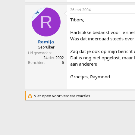
26 mrt 2004
TS
R
Tiborv,
Hartstikke bedankt voor je sne
Was dat inderdaad steeds over 
RemiJa
Gebruiker
Zag dat je ook op mijn bericht
Lid geworden
Dat is nog niet opgelost, maar 
24 dec 2002
Berichten
6
aan anderen!
Groetjes, Raymond.
Niet open voor verdere reacties.