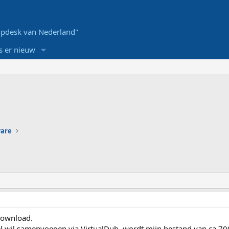
pdesk van Nederland"
s er nieuw
ware
download.
tel wil samenvoegen via VirtualDub, wordt mijn bestand van ca 7