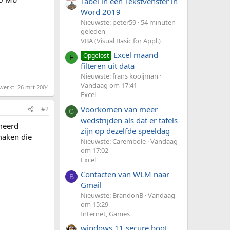
Tabel in een Tekstvenster in
Word 2019
Nieuwste: peter59
54 minuten
geleden
VBA (Visual Basic for Appl.)
Excel maand
Opgelost
F
filteren uit data
Nieuwste: frans kooijman
Vandaag om 17:41
ewerkt:
26 mrt 2004
Excel
Voorkomen van meer
#2
C
wedstrijden als dat er tafels
meerd
zijn op dezelfde speeldag
maken die
Nieuwste: Carembole
Vandaag
om 17:02
Excel
Contacten van WLM naar
B
Gmail
Nieuwste: BrandonB
Vandaag
om 15:29
Internet, Games
windows 11 secure boot