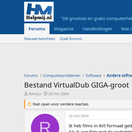
"Dé grootste en gratis computerhel
Forums
Magazine
Handleidingen
Wat i
Nieuwe berichten
Zoek forums
Forums
Computerproblemen
Software
Andere soft
Bestand VirtualDub GIGA-groot
O
S
RemiJa
26 mrt 2004
n
t
d
Niet open voor verdere reacties.
a
e
r
r
t
26 mrt 2004
w
d
R
e
a
Ik heb films in AVI-formaat ge
r
t
Als ik een film met de onderti