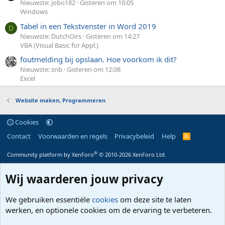
Nieuwste: jobo182
Gisteren om 16:05
Windows
Tabel in een Tekstvenster in Word 2019
D
Nieuwste: DutchOirs
Gisteren om 14:27
VBA (Visual Basic for Appl.)
foutmelding bij opslaan. Hoe voorkom ik dit?
Nieuwste: snb
Gisteren om 12:08
Excel
Website maken, Programmeren
Cookies
Contact
Voorwaarden en regels
Privacybeleid
Help
R
S
S
®
Community platform by XenForo
© 2010-2026 XenForo Ltd.
Wij waarderen jouw privacy
We gebruiken essentiële
cookies
om deze site te laten
werken, en optionele cookies om de ervaring te verbeteren.