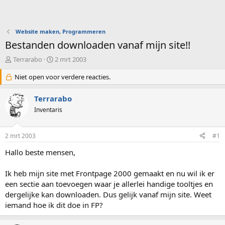
Website maken, Programmeren
Bestanden downloaden vanaf mijn site!!
O
S
Terrarabo
2 mrt 2003
n
t
d
Niet open voor verdere reacties.
a
e
r
r
t
Terrarabo
w
d
Inventaris
e
a
r
t
p
u
2 mrt 2003
#1
s
m
t
Hallo beste mensen,
a
r
Ik heb mijn site met Frontpage 2000 gemaakt en nu wil ik er
t
een sectie aan toevoegen waar je allerlei handige tooltjes en
e
dergelijke kan downloaden. Dus gelijk vanaf mijn site. Weet
r
iemand hoe ik dit doe in FP?