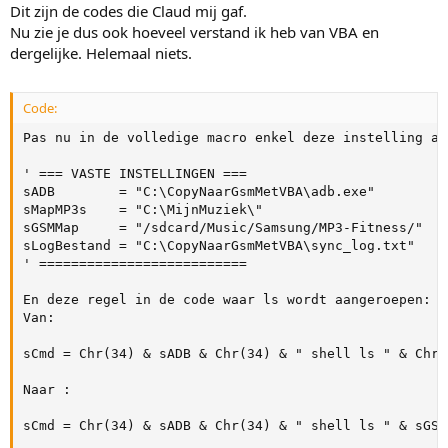
Dit zijn de codes die Claud mij gaf.
Nu zie je dus ook hoeveel verstand ik heb van VBA en
dergelijke. Helemaal niets.
Code:
Pas nu in de volledige macro enkel deze instelling aan
' === VASTE INSTELLINGEN ===

sADB        = "C:\CopyNaarGsmMetVBA\adb.exe"

sMapMP3s    = "C:\MijnMuziek\"                       
sGSMMap     = "/sdcard/Music/Samsung/MP3-Fitness/"   
sLogBestand = "C:\CopyNaarGsmMetVBA\sync_log.txt"

' ==========================

En deze regel in de code waar ls wordt aangeroepen:

Van:

sCmd = Chr(34) & sADB & Chr(34) & " shell ls " & Chr(
Naar :

sCmd = Chr(34) & sADB & Chr(34) & " shell ls " & sGSM