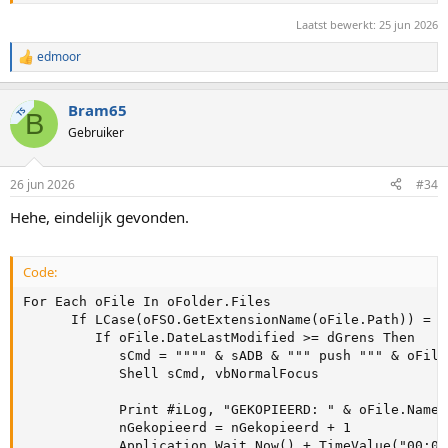
Laatst bewerkt:
25 jun 2026
edmoor
W
a
a
Bram65
r
TS
B
d
Gebruiker
e
r
i
26 jun 2026
#34
n
g
Hehe, eindelijk gevonden.
e
n
:
Code:
For Each oFile In oFolder.Files                      
      If LCase(oFSO.GetExtensionName(oFile.Path)) = "
         If oFile.DateLastModified >= dGrens Then

            sCmd = """" & sADB & """ push """ & oFile
            Shell sCmd, vbNormalFocus

            Print #iLog, "GEKOPIEERD: " & oFile.Name 
            nGekopieerd = nGekopieerd + 1

            Application.Wait Now() + TimeValue("00:00: