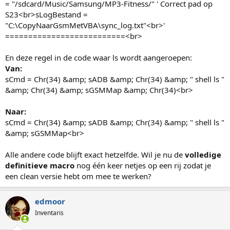
= "/sdcard/Music/Samsung/MP3-Fitness/" ' Correct pad op
S23<br>sLogBestand =
"C:\CopyNaarGsmMetVBA\sync_log.txt"<br>'
==========================<br>
En deze regel in de code waar ls wordt aangeroepen:
Van:
sCmd = Chr(34) &amp; sADB &amp; Chr(34) &amp; " shell ls "
&amp; Chr(34) &amp; sGSMMap &amp; Chr(34)<br>
Naar:
sCmd = Chr(34) &amp; sADB &amp; Chr(34) &amp; " shell ls "
&amp; sGSMMap<br>
Alle andere code blijft exact hetzelfde. Wil je nu de
volledige
definitieve macro
nog één keer netjes op een rij zodat je
een clean versie hebt om mee te werken?
edmoor
Inventaris