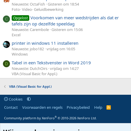
Nieuwste: OctaFish
Gisteren om 18:54
Foto- Video- Geluidbewerking
Voorkomen van meer wedstrijden als dat er
Opgelost
C
tafels zijn op dezelfde speeldag
Nieuwste: Carembole
Gisteren om 15:06
Excel
printer in windows 11 installeren
Nieuwste: jobo182
vrijdag om 16:05
Windows
Tabel in een Tekstvenster in Word 2019
D
Nieuwste: DutchOirs
vrijdag om 14:27
VBA (Visual Basic for Appl.)
VBA (Visual Basic for Appl.)
Cookies
Contact
Voorwaarden en regels
Privacybeleid
Help
R
S
S
®
Community platform by XenForo
© 2010-2026 XenForo Ltd.