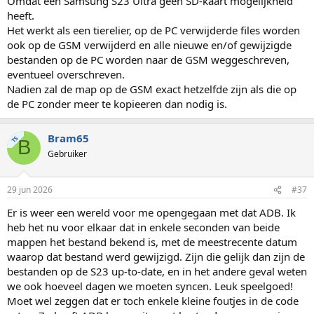
Omdat een Samsung S23 Ultra geen SD-kaart mogelijkheid
heeft.
Het werkt als een tierelier, op de PC verwijderde files worden
ook op de GSM verwijderd en alle nieuwe en/of gewijzigde
bestanden op de PC worden naar de GSM weggeschreven,
eventueel overschreven.
Nadien zal de map op de GSM exact hetzelfde zijn als die op
de PC zonder meer te kopieeren dan nodig is.
Bram65
TS
B
Gebruiker
29 jun 2026
#37
Er is weer een wereld voor me opengegaan met dat ADB. Ik
heb het nu voor elkaar dat in enkele seconden van beide
mappen het bestand bekend is, met de meestrecente datum
waarop dat bestand werd gewijzigd. Zijn die gelijk dan zijn de
bestanden op de S23 up-to-date, en in het andere geval weten
we ook hoeveel dagen we moeten syncen. Leuk speelgoed!
Moet wel zeggen dat er toch enkele kleine foutjes in de code