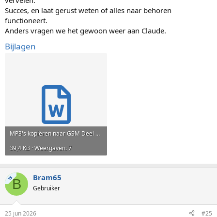
Succes, en laat gerust weten of alles naar behoren
functioneert.
Anders vragen we het gewoon weer aan Claude.
Bijlagen
MP3's kopiëren naar GSM Deel 2.docx
39,4 KB · Weergaven: 7
Bram65
TS
B
Gebruiker
25 jun 2026
#25