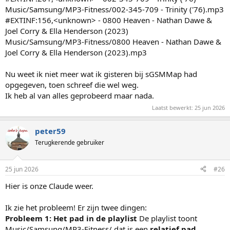
Music/Samsung/MP3-Fitness/002-345-709 - Trinity ('76).mp3
#EXTINF:156,<unknown> - 0800 Heaven - Nathan Dawe &
Joel Corry & Ella Henderson (2023)
Music/Samsung/MP3-Fitness/0800 Heaven - Nathan Dawe &
Joel Corry & Ella Henderson (2023).mp3
Nu weet ik niet meer wat ik gisteren bij sGSMMap had
opgegeven, toen schreef die wel weg.
Ik heb al van alles geprobeerd maar nada.
Laatst bewerkt:
25 jun 2026
peter59
Terugkerende gebruiker
25 jun 2026
#26
Hier is onze Claude weer.
Ik zie het probleem! Er zijn twee dingen:
Probleem 1: Het pad in de playlist
De playlist toont
Music/Samsung/MP3-Fitness/ dat is een
relatief pad
.