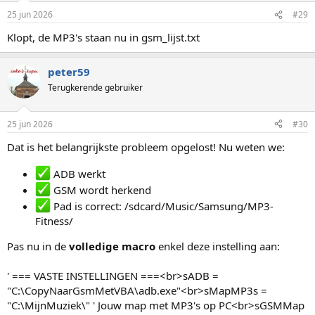
25 jun 2026
#29
Klopt, de MP3's staan nu in gsm_lijst.txt
peter59
Terugkerende gebruiker
25 jun 2026
#30
Dat is het belangrijkste probleem opgelost! Nu weten we:
ADB werkt
GSM wordt herkend
Pad is correct: /sdcard/Music/Samsung/MP3-
Fitness/
Pas nu in de
volledige macro
enkel deze instelling aan:
' === VASTE INSTELLINGEN ===<br>sADB =
"C:\CopyNaarGsmMetVBA\adb.exe"<br>sMapMP3s =
"C:\MijnMuziek\" ' Jouw map met MP3's op PC<br>sGSMMap