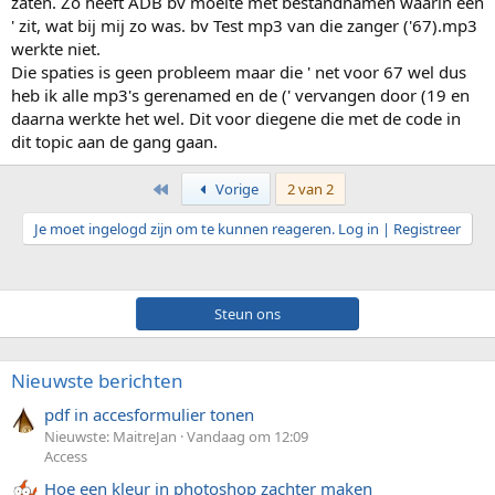
zaten. Zo heeft ADB bv moeite met bestandnamen waarin een
' zit, wat bij mij zo was. bv Test mp3 van die zanger ('67).mp3
werkte niet.
Die spaties is geen probleem maar die ' net voor 67 wel dus
heb ik alle mp3's gerenamed en de (' vervangen door (19 en
daarna werkte het wel. Dit voor diegene die met de code in
dit topic aan de gang gaan.
Eerste
Vorige
2 van 2
Je moet ingelogd zijn om te kunnen reageren. Log in | Registreer
Steun ons
Nieuwste berichten
pdf in accesformulier tonen
Nieuwste: MaitreJan
Vandaag om 12:09
Access
Hoe een kleur in photoshop zachter maken