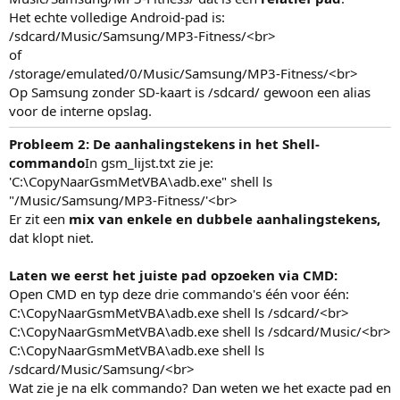
Het echte volledige Android-pad is:
/sdcard/Music/Samsung/MP3-Fitness/<br>
of
/storage/emulated/0/Music/Samsung/MP3-Fitness/<br>
Op Samsung zonder SD-kaart is /sdcard/ gewoon een alias
voor de interne opslag.
Probleem 2: De aanhalingstekens in het Shell-
commando
In gsm_lijst.txt zie je:
'C:\CopyNaarGsmMetVBA\adb.exe" shell ls
"/Music/Samsung/MP3-Fitness/'<br>
Er zit een
mix van enkele en dubbele aanhalingstekens,
dat klopt niet.
Laten we eerst het juiste pad opzoeken via CMD:
Open CMD en typ deze drie commando's één voor één:
C:\CopyNaarGsmMetVBA\adb.exe shell ls /sdcard/<br>
C:\CopyNaarGsmMetVBA\adb.exe shell ls /sdcard/Music/<br>
C:\CopyNaarGsmMetVBA\adb.exe shell ls
/sdcard/Music/Samsung/<br>
Wat zie je na elk commando? Dan weten we het exacte pad en