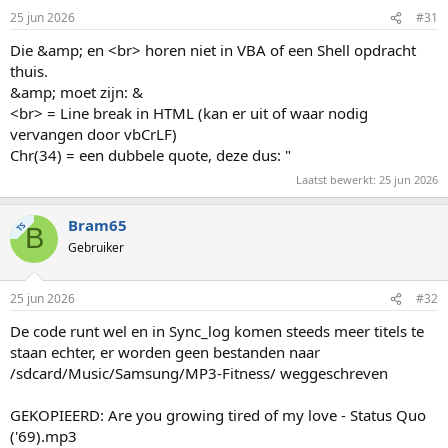
25 jun 2026
#31
Die &amp; en <br> horen niet in VBA of een Shell opdracht
thuis.
&amp; moet zijn: &
<br> = Line break in HTML (kan er uit of waar nodig
vervangen door vbCrLF)
Chr(34) = een dubbele quote, deze dus: "
Laatst bewerkt:
25 jun 2026
Bram65
TS
B
Gebruiker
25 jun 2026
#32
De code runt wel en in Sync_log komen steeds meer titels te
staan echter, er worden geen bestanden naar
/sdcard/Music/Samsung/MP3-Fitness/ weggeschreven
GEKOPIEERD: Are you growing tired of my love - Status Quo
('69).mp3