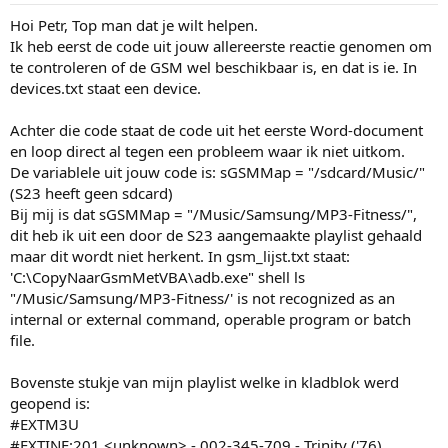
Hoi Petr, Top man dat je wilt helpen.
Ik heb eerst de code uit jouw allereerste reactie genomen om
te controleren of de GSM wel beschikbaar is, en dat is ie. In
devices.txt staat een device.
Achter die code staat de code uit het eerste Word-document
en loop direct al tegen een probleem waar ik niet uitkom.
De variablele uit jouw code is: sGSMMap = "/sdcard/Music/"
(S23 heeft geen sdcard)
Bij mij is dat sGSMMap = "/Music/Samsung/MP3-Fitness/",
dit heb ik uit een door de S23 aangemaakte playlist gehaald
maar dit wordt niet herkent. In gsm_lijst.txt staat:
'C:\CopyNaarGsmMetVBA\adb.exe" shell ls
"/Music/Samsung/MP3-Fitness/' is not recognized as an
internal or external command, operable program or batch
file.
Bovenste stukje van mijn playlist welke in kladblok werd
geopend is:
#EXTM3U
#EXTINF:201,<unknown> - 002-345-709 - Trinity ('76)