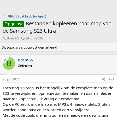
VBA (Visual Basic for Appl.)
Bestanden kopieeren naar map van
Opgelost
de Samsung S23 Ultra
O
S
Bram65
24 jun 2026
n
t
Dit topic is als opgelost gemarkeerd
d
a
e
r
r
t
Bram65
TS
w
d
B
Gebruiker
e
a
r
t
p
u
25 jun 2026
#21
s
m
t
Toch nog 1 vraag. Is het mogelijk om de complete map op de
a
S23 te verwijderen, opnieuw aan te maken en daarna files er
r
naar toe kopieeren? Ik vraag dit omdat bv:
t
e
Op de PC zet ik in de map met MP3's 4 nieuwe titels, 2 titels
r
worden aangepast en er worden er 8 verwijderd.
Met de code zoals die nu is zullen de nieuwe en gewijzigde