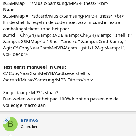
sGSMMap = "/Music/Samsung/MP3-Fitness/"<br>
Naar:
sGSMMap = "/sdcard/Music/Samsung/MP3-Fitness/"<br>
En de shell ls regel in de code moet zo zijn
zonder
extra
aanhalingstekens rond het pad:
sCmd = Chr(34) &amp; sADB &amp; Chr(34) &amp; " shell ls "
&amp; sGSMMap<br>Shell "cmd /c " &amp; sCmd &amp; "
&gt; C:\CopyNaarGsmMetVBA\gsm_lijst.txt 2&gt;&amp;1",
vbHide<br>
Test eerst manueel in CMD:
C:\CopyNaarGsmMetVBA\adb.exe shell ls
/sdcard/Music/Samsung/MP3-Fitness/<br>
Zie je daar je MP3's staan?
Dan weten we dat het pad 100% klopt en passen we de
volledige macro aan.
Bram65
TS
B
Gebruiker