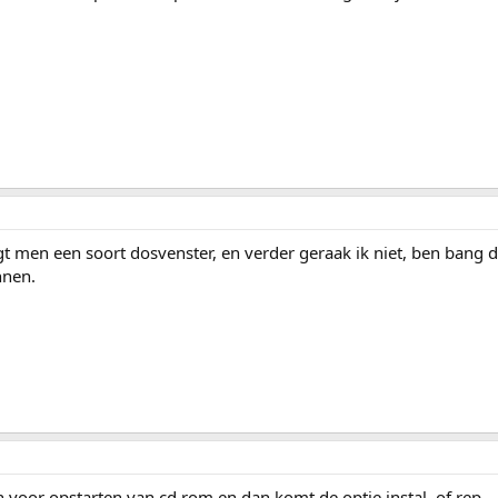
gt men een soort dosvenster, en verder geraak ik niet, ben bang d
nnen.
 voor opstarten van cd rom en dan komt de optie instal. of rep.