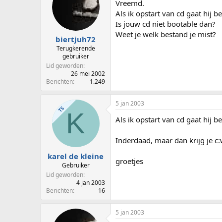
Vreemd.
Als ik opstart van cd gaat hij 
Is jouw cd niet bootable dan?
Weet je welk bestand je mist?
biertjuh72
Terugkerende
gebruiker
Lid geworden
26 mei 2002
Berichten
1.249
5 jan 2003
TS
K
Als ik opstart van cd gaat hij 
Inderdaad, maar dan krijg je c
karel de kleine
groetjes
Gebruiker
Lid geworden
4 jan 2003
Berichten
16
5 jan 2003