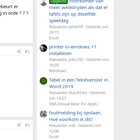
Voorkomen van
Opgelost
ebeurt er
meer wedstrijden als dat er
 in orde ? ? ?
tafels zijn op dezelfde
speeldag
Nieuwste: peter59
Gisteren om
20:15
Excel
printer in windows 11
#2
installeren
Nieuwste: jobo182
Gisteren om
16:05
Windows
Tabel in een Tekstvenster in
D
Word 2019
Nieuwste: DutchOirs
Gisteren
om 14:27
VBA (Visual Basic for Appl.)
foutmelding bij opslaan.
Hoe voorkom ik dit?
#3
Nieuwste: snb
Gisteren om
12:08
Excel