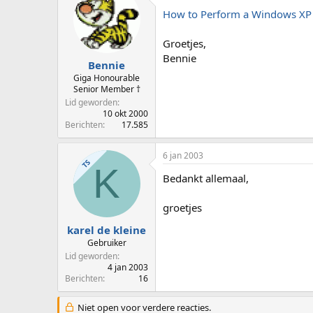
How to Perform a Windows XP R
Groetjes,
Bennie
Bennie
Giga Honourable
Senior Member †
Lid geworden
10 okt 2000
Berichten
17.585
6 jan 2003
TS
K
Bedankt allemaal,
groetjes
karel de kleine
Gebruiker
Lid geworden
4 jan 2003
Berichten
16
Niet open voor verdere reacties.