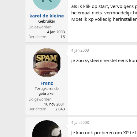
p
u
als ik klik op start, vervolgen
s
m
helemaal niets. vermoedelijk he
t
karel de kleine
Moet ik xp volledig herinstaller
a
Gebruiker
r
Lid geworden
t
4 jan 2003
e
Berichten
16
r
4 jan 2003
je zou systeemherstel eens ku
Franz
Terugkerende
gebruiker
Lid geworden
16 nov 2001
Berichten
2.043
4 jan 2003
Je kan ook proberen om XP te h