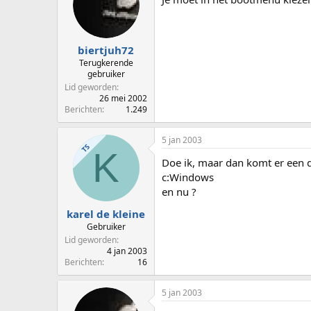
biertjuh72
Terugkerende
gebruiker
Lid geworden
26 mei 2002
Berichten
1.249
5 jan 2003
TS
K
Doe ik, maar dan komt er een 
c:Windows
en nu ?
karel de kleine
Gebruiker
Lid geworden
4 jan 2003
Berichten
16
5 jan 2003