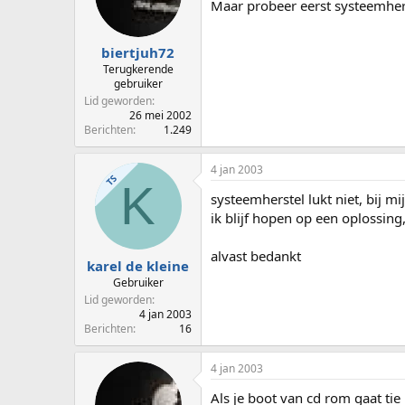
Maar probeer eerst systeemherst
biertjuh72
Terugkerende
gebruiker
Lid geworden
26 mei 2002
Berichten
1.249
4 jan 2003
TS
K
systeemherstel lukt niet, bij mi
ik blijf hopen op een oplossing
alvast bedankt
karel de kleine
Gebruiker
Lid geworden
4 jan 2003
Berichten
16
4 jan 2003
Als je boot van cd rom gaat tie