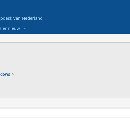
pdesk van Nederland"
s er nieuw
ndows