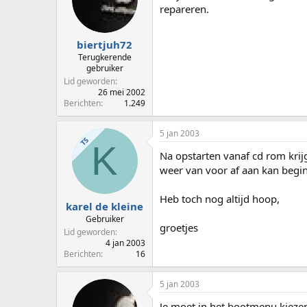
repareren.
biertjuh72
Terugkerende
gebruiker
Lid geworden
26 mei 2002
Berichten
1.249
5 jan 2003
TS
K
Na opstarten vanaf cd rom krij
weer van voor af aan kan begi
Heb toch nog altijd hoop,
karel de kleine
Gebruiker
groetjes
Lid geworden
4 jan 2003
Berichten
16
5 jan 2003
Je moet in het bootmenu kiezen