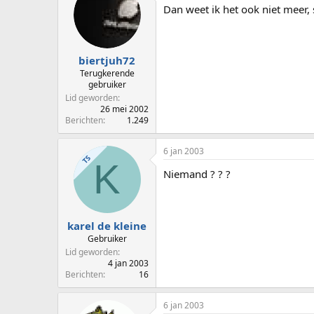
Dan weet ik het ook niet meer, 
biertjuh72
Terugkerende
gebruiker
Lid geworden
26 mei 2002
Berichten
1.249
6 jan 2003
TS
K
Niemand ? ? ?
karel de kleine
Gebruiker
Lid geworden
4 jan 2003
Berichten
16
6 jan 2003