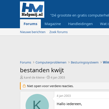
"Dé grootste en gratis computerhel
Forums
Magazine
Handleidingen
Wat i
Nieuwe berichten
Zoek forums
Forums
Computerproblemen
Besturingssysteem
Wi
bestanden kwijt
O
S
karel de kleine
4 jan 2003
n
t
d
Niet open voor verdere reacties.
a
e
r
r
t
4 jan 2003
w
d
K
e
a
Hallo iedereen,
r
t