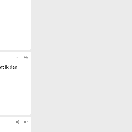
#6
at ik dan
#7