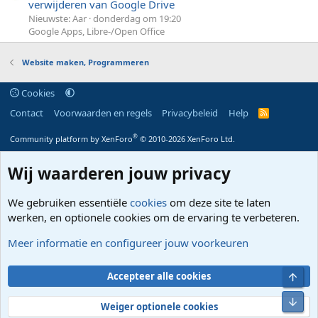
verwijderen van Google Drive
Nieuwste: Aar
donderdag om 19:20
Google Apps, Libre-/Open Office
Website maken, Programmeren
Cookies
Contact
Voorwaarden en regels
Privacybeleid
Help
R
S
S
®
Community platform by XenForo
© 2010-2026 XenForo Ltd.
Wij waarderen jouw privacy
We gebruiken essentiële
cookies
om deze site te laten
werken, en optionele cookies om de ervaring te verbeteren.
Meer informatie en configureer jouw voorkeuren
Bove
Accepteer alle cookies
Onde
Weiger optionele cookies