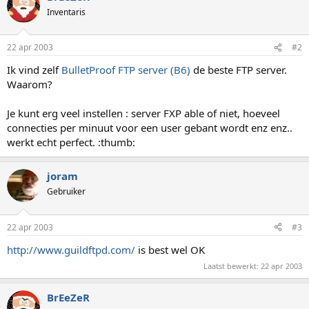
Inventaris
22 apr 2003
#2
Ik vind zelf
BulletProof FTP server (B6)
de beste FTP server.
Waarom?
Je kunt erg veel instellen : server FXP able of niet, hoeveel
connecties per minuut voor een user gebant wordt enz enz..
werkt echt perfect. :thumb:
joram
Gebruiker
22 apr 2003
#3
http://www.guildftpd.com/
is best wel OK
Laatst bewerkt:
22 apr 2003
BrEeZeR