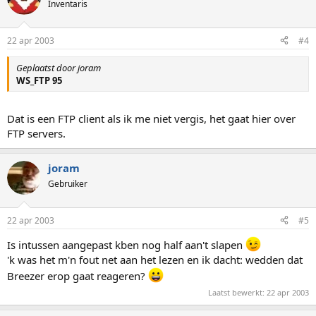
Inventaris
22 apr 2003
#4
Geplaatst door joram
WS_FTP 95
Dat is een FTP client als ik me niet vergis, het gaat hier over
FTP servers.
joram
Gebruiker
22 apr 2003
#5
Is intussen aangepast kben nog half aan't slapen
'k was het m'n fout net aan het lezen en ik dacht: wedden dat
Breezer erop gaat reageren?
Laatst bewerkt:
22 apr 2003