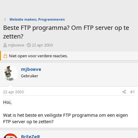
Website maken, Programmeren
Beste FTP programma? Om FTP server op te
zetten?
O
S
mjboeve
22 apr 2003
n
t
d
Niet open voor verdere reacties.
a
e
r
r
t
mjboeve
w
d
Gebruiker
e
a
r
t
p
u
22 apr 2003
#1
s
m
t
Hoi,
a
r
Wat is het beste en veiligste FTP programma om een eigen
t
FTP server op te zetten?
e
r
BrEeZeR