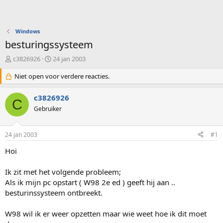
Windows
besturingssysteem
O
S
c3826926
24 jan 2003
n
t
d
Niet open voor verdere reacties.
a
e
r
r
t
c3826926
C
w
d
Gebruiker
e
a
r
t
p
u
24 jan 2003
#1
s
m
t
Hoi
a
r
Ik zit met het volgende probleem;
t
Als ik mijn pc opstart ( W98 2e ed ) geeft hij aan ..
e
besturinssysteem ontbreekt.
r
W98 wil ik er weer opzetten maar wie weet hoe ik dit moet