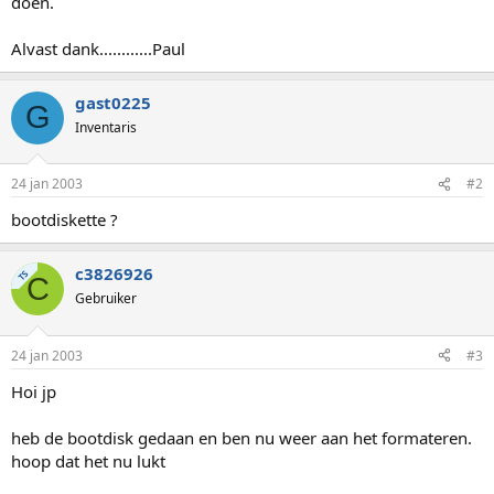
doen.
Alvast dank............Paul
gast0225
G
Inventaris
24 jan 2003
#2
bootdiskette ?
c3826926
TS
C
Gebruiker
24 jan 2003
#3
Hoi jp
heb de bootdisk gedaan en ben nu weer aan het formateren.
hoop dat het nu lukt