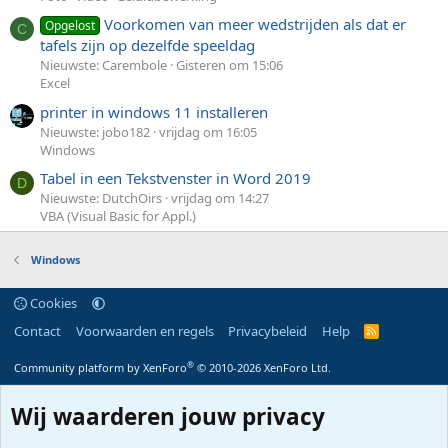
Voorkomen van meer wedstrijden als dat er
Opgelost
C
tafels zijn op dezelfde speeldag
Nieuwste: Carembole
Gisteren om 15:06
Excel
printer in windows 11 installeren
Nieuwste: jobo182
vrijdag om 16:05
Windows
Tabel in een Tekstvenster in Word 2019
D
Nieuwste: DutchOirs
vrijdag om 14:27
VBA (Visual Basic for Appl.)
Windows
Cookies
Contact
Voorwaarden en regels
Privacybeleid
Help
R
S
S
®
Community platform by XenForo
© 2010-2026 XenForo Ltd.
Wij waarderen jouw privacy