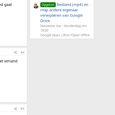
ed gaat
Bestand (mp4) en
Opgelost
map andere eigenaar
verwijderen van Google
Drive
Nieuwste: Aar
donderdag om
19:20
Google Apps, Libre-/Open Office
#4
eet iemand
#5