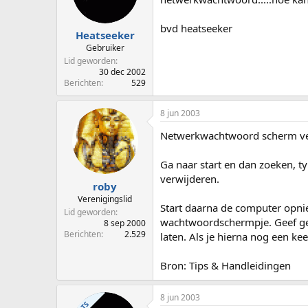
p
u
s
m
bvd heatseeker
t
Heatseeker
a
Gebruiker
r
Lid geworden
t
30 dec 2002
e
Berichten
529
r
8 jun 2003
Netwerkwachtwoord scherm ve
Ga naar start en dan zoeken, ty
verwijderen.
roby
Verenigingslid
Start daarna de computer opnie
Lid geworden
wachtwoordschermpje. Geef ge
8 sep 2000
Berichten
2.529
laten. Als je hierna nog een 
Bron: Tips & Handleidingen
8 jun 2003
TS