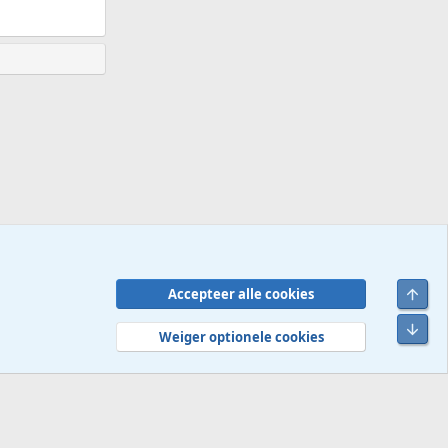
Bove
Accepteer alle cookies
Contact
Voorwaarden en regels
Privacybeleid
Help
R
Onde
S
Weiger optionele cookies
S