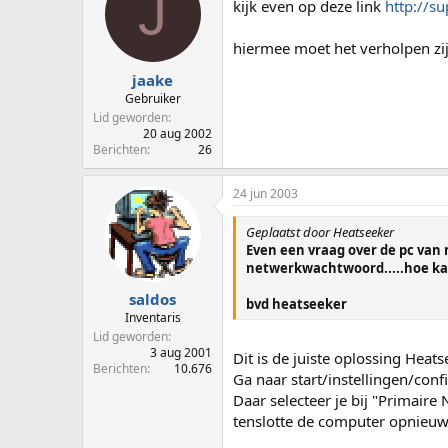
J
kijk even op deze link
http://s
hiermee moet het verholpen zij
jaake
Gebruiker
Lid geworden
20 aug 2002
Berichten
26
24 jun 2003
Geplaatst door Heatseeker
Even een vraag over de pc van
netwerkwachtwoord.....hoe kan
saldos
bvd heatseeker
Inventaris
Lid geworden
3 aug 2001
Dit is de juiste oplossing Heat
Berichten
10.676
Ga naar start/instellingen/con
Daar selecteer je bij "Primair
tenslotte de computer opnieuw