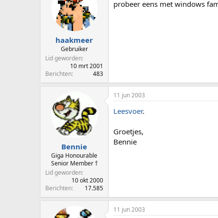
probeer eens met windows fa
haakmeer
Gebruiker
Lid geworden
10 mrt 2001
Berichten
483
11 jun 2003
Leesvoer
.
Groetjes,
Bennie
Bennie
Giga Honourable
Senior Member †
Lid geworden
10 okt 2000
Berichten
17.585
11 jun 2003