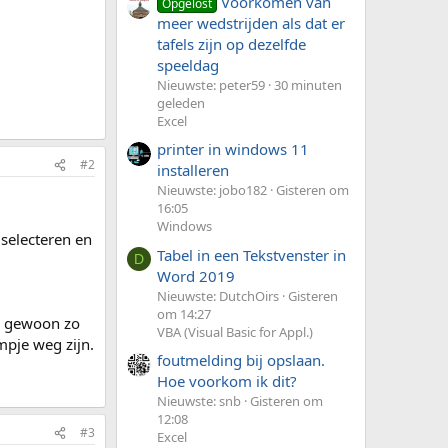
Voorkomen van
Opgelost
meer wedstrijden als dat er
tafels zijn op dezelfde
speeldag
Nieuwste: peter59
30 minuten
geleden
Excel
printer in windows 11
#2
installeren
Nieuwste: jobo182
Gisteren om
16:05
Windows
 selecteren en
Tabel in een Tekstvenster in
D
Word 2019
Nieuwste: DutchOirs
Gisteren
om 14:27
e gewoon zo
VBA (Visual Basic for Appl.)
mpje weg zijn.
foutmelding bij opslaan.
Hoe voorkom ik dit?
Nieuwste: snb
Gisteren om
12:08
#3
Excel