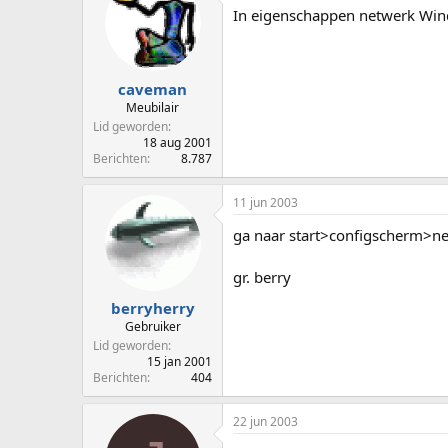
In eigenschappen netwerk Wind
caveman
Meubilair
Lid geworden
18 aug 2001
Berichten
8.787
11 jun 2003
ga naar start>configscherm>n
gr. berry
berryherry
Gebruiker
Lid geworden
15 jan 2001
Berichten
404
22 jun 2003