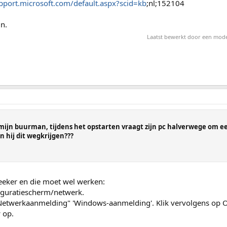
upport.microsoft.com/default.aspx?scid=kb
;nl;152104
n.
Laatst bewerkt door een mod
 mijn buurman, tijdens het opstarten vraagt zijn pc halverwege om e
 hij dit wegkrijgen???
seeker en die moet wel werken:
figuratiescherm/netwerk.
e Netwerkaanmelding" 'Windows-aanmelding'. Klik vervolgens op O
 op.