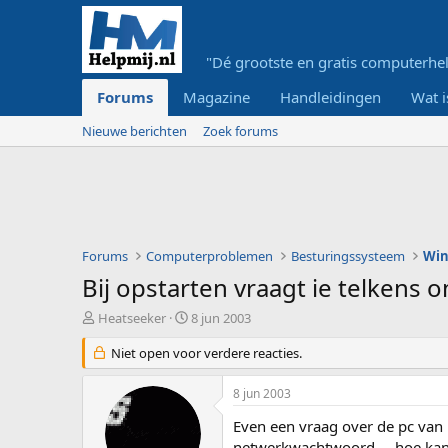
"Dé grootste en gratis computerhel
Forums
Magazine
Handleidingen
Wat i
Nieuwe berichten
Zoek forums
Forums
Computerproblemen
Besturingssysteem
Wi
Bij opstarten vraagt ie telken
O
S
Heatseeker
8 jun 2003
n
t
d
Niet open voor verdere reacties.
a
e
r
r
t
8 jun 2003
w
d
e
a
Even een vraag over de pc van 
r
t
netwerkwachtwoord.....hoe kan 