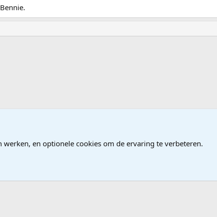
 Bennie.
ndows
n werken, en optionele cookies om de ervaring te verbeteren.
®
Community platform by XenForo
© 2010-2026 XenForo Ltd.