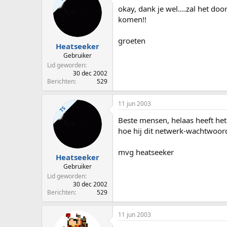
okay, dank je wel....zal het do
komen!!
groeten
Heatseeker
Gebruiker
Lid geworden
30 dec 2002
Berichten
529
11 jun 2003
TS
Beste mensen, helaas heeft het
hoe hij dit netwerk-wachtwoor
mvg heatseeker
Heatseeker
Gebruiker
Lid geworden
30 dec 2002
Berichten
529
11 jun 2003