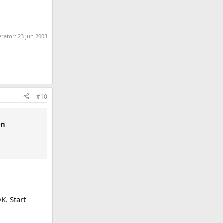
erator:
23 jun 2003
#10
en
K. Start