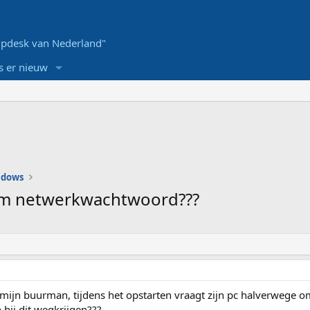
pdesk van Nederland"
s er nieuw
ndows
s om netwerkwachtwoord???
mijn buurman, tijdens het opstarten vraagt zijn pc halverwege 
hij dit wegkrijgen???