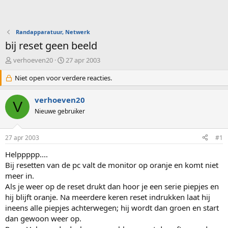
Randapparatuur, Netwerk
bij reset geen beeld
O
S
verhoeven20
27 apr 2003
n
t
d
Niet open voor verdere reacties.
a
e
r
r
t
verhoeven20
V
w
d
Nieuwe gebruiker
e
a
r
t
p
u
27 apr 2003
#1
s
m
t
Helppppp....
a
Bij resetten van de pc valt de monitor op oranje en komt niet
r
meer in.
t
Als je weer op de reset drukt dan hoor je een serie piepjes en
e
hij blijft oranje. Na meerdere keren reset indrukken laat hij
r
ineens alle piepjes achterwegen; hij wordt dan groen en start
dan gewoon weer op.