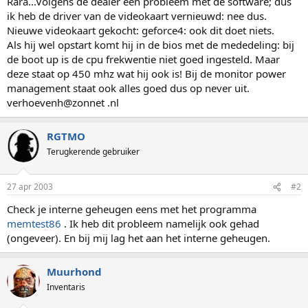
Rara...Volgens de dealer een probleem met de software; dus
ik heb de driver van de videokaart vernieuwd: nee dus.
Nieuwe videokaart gekocht: geforce4: ook dit doet niets.
Als hij wel opstart komt hij in de bios met de mededeling: bij
de boot up is de cpu frekwentie niet goed ingesteld. Maar
deze staat op 450 mhz wat hij ook is! Bij de monitor power
management staat ook alles goed dus op never uit.
verhoevenh@zonnet .nl
RGTMO
Terugkerende gebruiker
27 apr 2003
#2
Check je interne geheugen eens met het programma
memtest86
. Ik heb dit probleem namelijk ook gehad
(ongeveer). En bij mij lag het aan het interne geheugen.
Muurhond
Inventaris