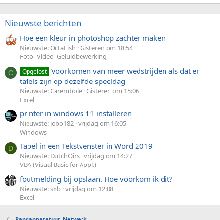
Nieuwste berichten
Hoe een kleur in photoshop zachter maken
Nieuwste: OctaFish
Gisteren om 18:54
Foto- Video- Geluidbewerking
Voorkomen van meer wedstrijden als dat er
Opgelost
C
tafels zijn op dezelfde speeldag
Nieuwste: Carembole
Gisteren om 15:06
Excel
printer in windows 11 installeren
Nieuwste: jobo182
vrijdag om 16:05
Windows
Tabel in een Tekstvenster in Word 2019
D
Nieuwste: DutchOirs
vrijdag om 14:27
VBA (Visual Basic for Appl.)
foutmelding bij opslaan. Hoe voorkom ik dit?
Nieuwste: snb
vrijdag om 12:08
Excel
Randapparatuur, Netwerk