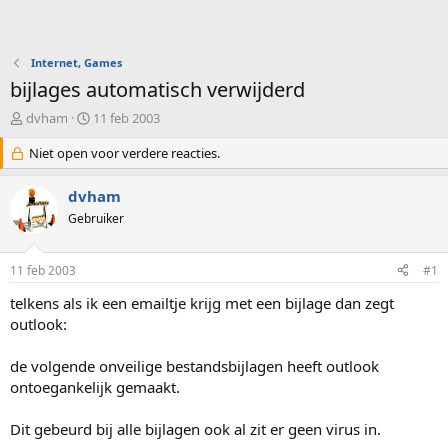
Internet, Games
bijlages automatisch verwijderd
O
S
dvham
11 feb 2003
n
t
d
Niet open voor verdere reacties.
a
e
r
r
t
dvham
w
d
Gebruiker
e
a
r
t
p
u
11 feb 2003
#1
s
m
t
telkens als ik een emailtje krijg met een bijlage dan zegt
a
outlook:
r
t
de volgende onveilige bestandsbijlagen heeft outlook
e
ontoegankelijk gemaakt.
r
Dit gebeurd bij alle bijlagen ook al zit er geen virus in.