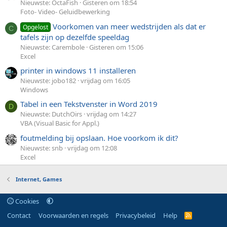
Nieuwste: OctaFish
Gisteren om 18:54
Foto- Video- Geluidbewerking
Voorkomen van meer wedstrijden als dat er
Opgelost
C
tafels zijn op dezelfde speeldag
Nieuwste: Carembole
Gisteren om 15:06
Excel
printer in windows 11 installeren
Nieuwste: jobo182
vrijdag om 16:05
Windows
Tabel in een Tekstvenster in Word 2019
D
Nieuwste: DutchOirs
vrijdag om 14:27
VBA (Visual Basic for Appl.)
foutmelding bij opslaan. Hoe voorkom ik dit?
Nieuwste: snb
vrijdag om 12:08
Excel
Internet, Games
Cookies
Contact
Voorwaarden en regels
Privacybeleid
Help
R
S