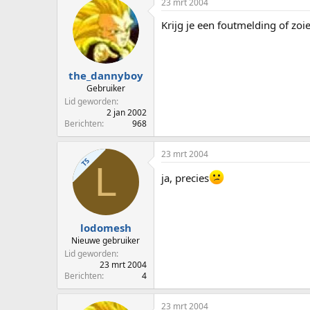
23 mrt 2004
Krijg je een foutmelding of zoie
the_dannyboy
Gebruiker
Lid geworden
2 jan 2002
Berichten
968
23 mrt 2004
TS
L
ja, precies
lodomesh
Nieuwe gebruiker
Lid geworden
23 mrt 2004
Berichten
4
23 mrt 2004