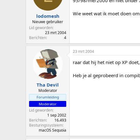
95/98/me/2000 en niet onder XP
p
u
s
m
Wie weet wat ik moet doen om 
t
lodomesh
a
Nieuwe gebruiker
r
Lid geworden
t
23 mrt 2004
e
Berichten
4
r
23 mrt 2004
raar dat hij het niet op XP doet
Heb je al geprobeerd in compib
Tha Devil
Moderator
Forumleiding
Moderator
Lid geworden
1 sep 2002
Berichten
16.493
Besturingssysteem
macOS Sequoia