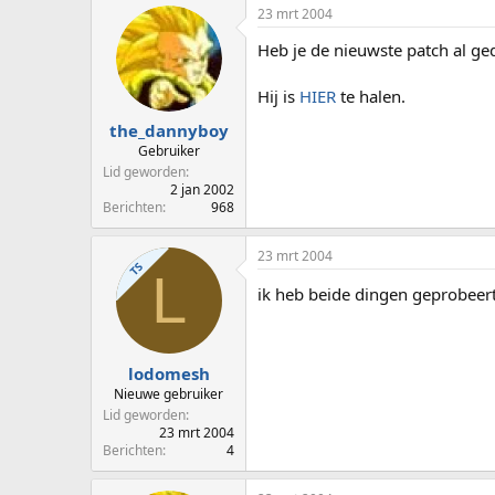
23 mrt 2004
Heb je de nieuwste patch al g
Hij is
HIER
te halen.
the_dannyboy
Gebruiker
Lid geworden
2 jan 2002
Berichten
968
23 mrt 2004
TS
L
ik heb beide dingen geprobeert 
lodomesh
Nieuwe gebruiker
Lid geworden
23 mrt 2004
Berichten
4