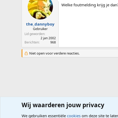
Welke foutmelding krijg je dan
the_dannyboy
Gebruiker
Lid geworden
2 jan 2002
Berichten
968
Niet open voor verdere reacties.
Wij waarderen jouw privacy
Forums
Computerproblemen
Software
Internet, G
We gebruiken essentiële
cookies
om deze site te late