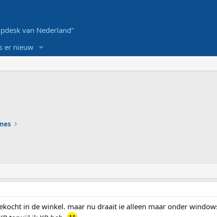
pdesk van Nederland"
s er nieuw
ames
ekocht in de winkel. maar nu draait ie alleen maar onder window