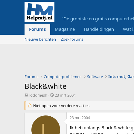
"Dé grootste en gratis computerhel
Forums
Magazine
Handleidingen
Wat i
Nieuwe berichten
Zoek forums
Forums
Computerproblemen
Software
Internet, G
Black&white
O
S
lodomesh
23 mrt 2004
n
t
d
Niet open voor verdere reacties.
a
e
r
r
t
23 mrt 2004
w
d
L
e
a
Ik heb onlangs Black & white g
r
t