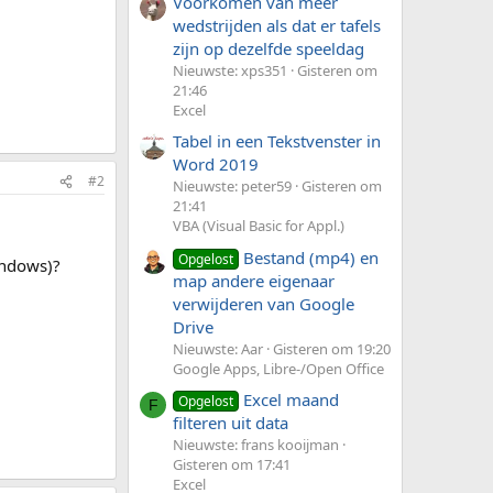
Voorkomen van meer
wedstrijden als dat er tafels
zijn op dezelfde speeldag
Nieuwste: xps351
Gisteren om
21:46
Excel
Tabel in een Tekstvenster in
Word 2019
#2
Nieuwste: peter59
Gisteren om
21:41
VBA (Visual Basic for Appl.)
Bestand (mp4) en
Opgelost
indows)?
map andere eigenaar
verwijderen van Google
Drive
Nieuwste: Aar
Gisteren om 19:20
Google Apps, Libre-/Open Office
Excel maand
Opgelost
F
filteren uit data
Nieuwste: frans kooijman
Gisteren om 17:41
Excel