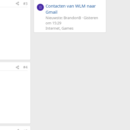
#3
Contacten van WLM naar
B
Gmail
Nieuwste: BrandonB
Gisteren
om 15:29
Internet, Games
#4