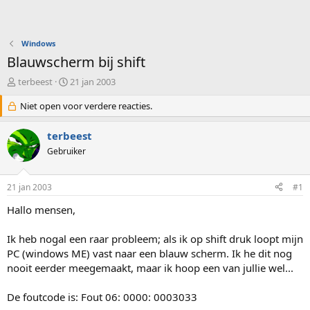
Windows
Blauwscherm bij shift
O
S
terbeest
21 jan 2003
n
t
d
Niet open voor verdere reacties.
a
e
r
r
t
terbeest
w
d
Gebruiker
e
a
r
t
p
u
21 jan 2003
#1
s
m
t
Hallo mensen,
a
r
Ik heb nogal een raar probleem; als ik op shift druk loopt mijn
t
PC (windows ME) vast naar een blauw scherm. Ik he dit nog
e
nooit eerder meegemaakt, maar ik hoop een van jullie wel...
r
De foutcode is: Fout 06: 0000: 0003033