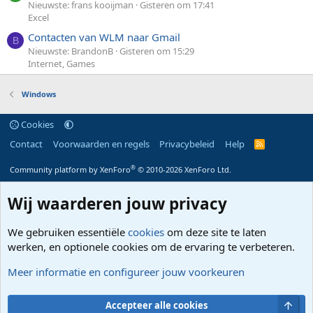
Nieuwste: frans kooijman
Gisteren om 17:41
Excel
Contacten van WLM naar Gmail
B
Nieuwste: BrandonB
Gisteren om 15:29
Internet, Games
Windows
Cookies
Contact
Voorwaarden en regels
Privacybeleid
Help
R
S
S
®
Community platform by XenForo
© 2010-2026 XenForo Ltd.
Wij waarderen jouw privacy
We gebruiken essentiële
cookies
om deze site te laten
werken, en optionele cookies om de ervaring te verbeteren.
Meer informatie en configureer jouw voorkeuren
Bove
Accepteer alle cookies