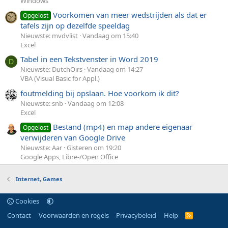
Windows
Voorkomen van meer wedstrijden als dat er
Opgelost
tafels zijn op dezelfde speeldag
Nieuwste: mvdvlist
Vandaag om 15:40
Excel
Tabel in een Tekstvenster in Word 2019
D
Nieuwste: DutchOirs
Vandaag om 14:27
VBA (Visual Basic for Appl.)
foutmelding bij opslaan. Hoe voorkom ik dit?
Nieuwste: snb
Vandaag om 12:08
Excel
Bestand (mp4) en map andere eigenaar
Opgelost
verwijderen van Google Drive
Nieuwste: Aar
Gisteren om 19:20
Google Apps, Libre-/Open Office
Internet, Games
Cookies
Contact
Voorwaarden en regels
Privacybeleid
Help
R
S