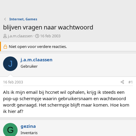
Internet, Games
blijven vragen naar wachtwoord
O
S
j.a.m.claassen
16 feb 2003
n
t
d
Niet open voor verdere reacties.
a
e
r
r
t
j.a.m.claassen
J
w
d
Gebruiker
e
a
r
t
p
u
16 feb 2003
#1
s
m
t
Als ik mijn email bij hccnet wil ophalen, krijg ik steeds een
a
pop-up schermpje waarin gebruikersnaam en wachtwoord
r
wordt gevraagd. Het schermpje blijft maar komen. Hoe kom
t
ik hier af?
e
r
gezina
G
Inventaris