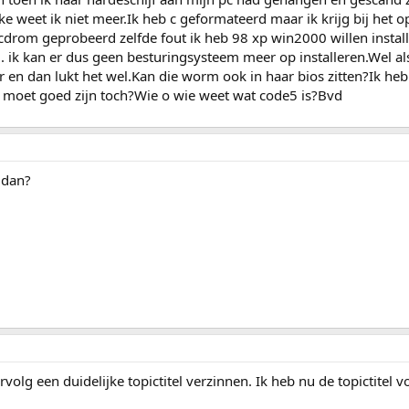
weet ik niet meer.Ik heb c geformateerd maar ik krijg bij het o
cdrom geprobeerd zelfde fout ik heb 98 xp win2000 willen instal
 ik kan er dus geen besturingsysteem meer op installeren.Wel als
er en dan lukt het wel.Kan die worm ook in haar bios zitten?Ik heb 
 moet goed zijn toch?Wie o wie weet wat code5 is?Bvd
 dan?
rvolg een duidelijke topictitel verzinnen. Ik heb nu de topictitel v