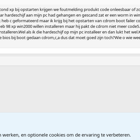
stond xp bij opstarten krijgen we foutmelding produkt code onleesbaar of zo
aar hardeschijf aan mijn pc had gehangen en gescand zat er een worm in w
k heb c geformateerd maar ik krijg bij het opstarten van cdrom boot failer c
eb 98 xp win2000 willen installeren maar hij pakt de cdrom niet meer code5.
alleren.Wel als ik die hardeschijf op mijn pc installeer en dan lukt het we
 de bios bij boot gedaan cdrom,c,a dus dat moet goed zijn toch?Wie o wie we
e, Firewall
n werken, en optionele cookies om de ervaring te verbeteren.