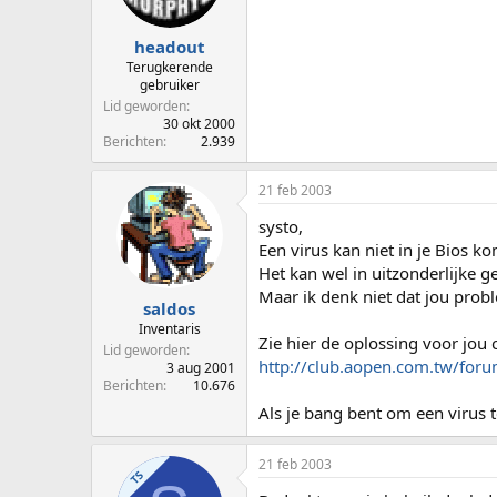
headout
Terugkerende
gebruiker
Lid geworden
30 okt 2000
Berichten
2.939
21 feb 2003
systo,
Een virus kan niet in je Bios k
Het kan wel in uitzonderlijke g
Maar ik denk niet dat jou prob
saldos
Inventaris
Zie hier de oplossing voor jou 
Lid geworden
http://club.aopen.com.tw/f
3 aug 2001
Berichten
10.676
Als je bang bent om een virus
21 feb 2003
TS