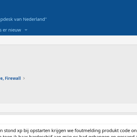
pdesk van Nederland"
s er nieuw
e, Firewall
in stond xp bij opstarten krijgen we foutmelding produkt code on
n toen ik haar hardeschijf aan mijn pc had gehangen en gescand z