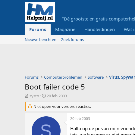
"Dé grootste en gratis computerhel
Forums
Magazine
Handleidingen
Wat i
Nieuwe berichten
Zoek forums
Forums
Computerproblemen
Software
Virus, Spywar
Boot failer code 5
O
S
systo
20 feb 2003
n
t
d
Niet open voor verdere reacties.
a
e
r
r
t
20 feb 2003
w
d
S
e
a
Hallo op de pc van mijn vriend
r
t
iets. we kwamen er niet meer i