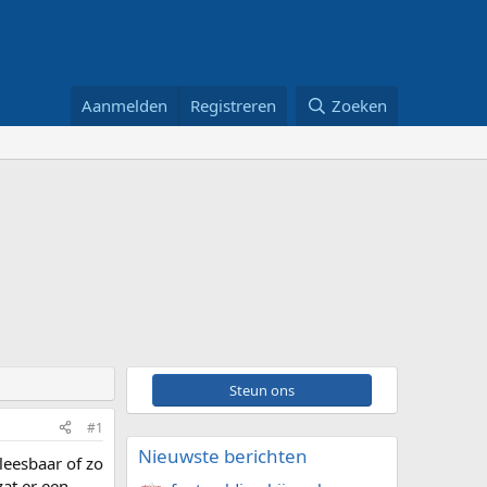
Aanmelden
Registreren
Zoeken
Steun ons
#1
Nieuwste berichten
leesbaar of zo
at er een