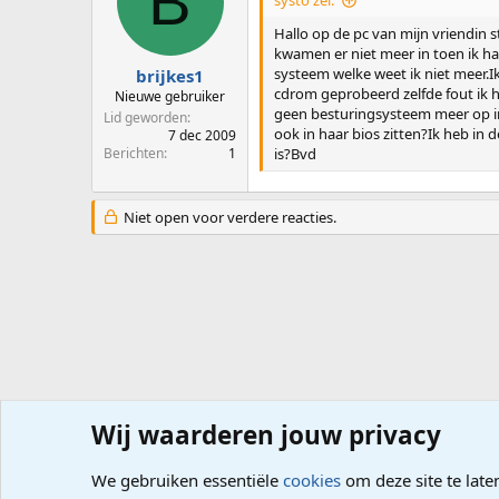
B
systo zei:
Hallo op de pc van mijn vriendin 
kwamen er niet meer in toen ik h
systeem welke weet ik niet meer.I
brijkes1
cdrom geprobeerd zelfde fout ik h
Nieuwe gebruiker
geen besturingsysteem meer op inst
Lid geworden
ook in haar bios zitten?Ik heb in
7 dec 2009
Berichten
1
is?Bvd
Niet open voor verdere reacties.
Wij waarderen jouw privacy
Forums
Computerproblemen
Software
Virus, Spywar
We gebruiken essentiële
cookies
om deze site te late