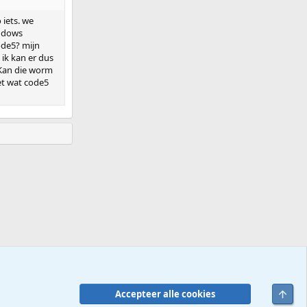
 iets. we
indows
ode5? mijn
 ik kan er dus
l.Kan die worm
et wat code5
Bove
Accepteer alle cookies