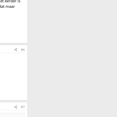
et eerder is
dat maar
#6
#7