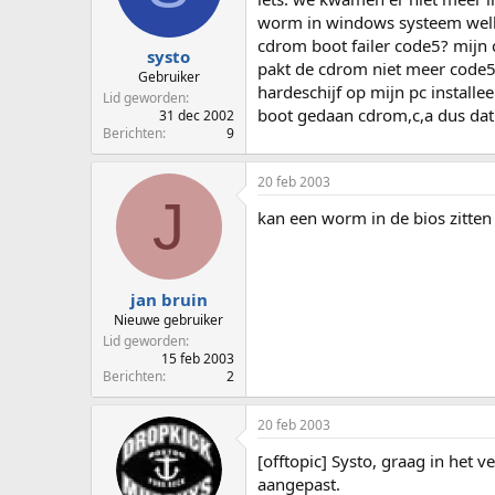
p
u
worm in windows systeem welke 
s
m
cdrom boot failer code5? mijn 
t
systo
pakt de cdrom niet meer code5.
a
Gebruiker
hardeschijf op mijn pc installe
r
Lid geworden
t
boot gedaan cdrom,c,a dus dat
31 dec 2002
e
Berichten
9
r
20 feb 2003
J
kan een worm in de bios zitten
jan bruin
Nieuwe gebruiker
Lid geworden
15 feb 2003
Berichten
2
20 feb 2003
[offtopic] Systo, graag in het ve
aangepast.