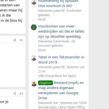
foutmelding bij opslaan.
pstarten van
Hoe voorkom ik dit?
leren maar hij
Nieuwste: peter59
6 minuten
 ik die
geleden
Excel
in de bios bij
Voorkomen van meer
C
wedstrijden als dat er tafels
zijn op dezelfde speeldag
#2
Nieuwste: Carembole
23
minuten geleden
Excel
Tabel in een Tekstvenster in
Word 2019
Nieuwste: peter59
Gisteren om
21:41
VBA (Visual Basic for Appl.)
Bestand (mp4) en
Opgelost
map andere eigenaar
verwijderen van Google
#3
Drive
oor je
Nieuwste: Aar
Gisteren om 19:20
Google Apps, Libre-/Open Office