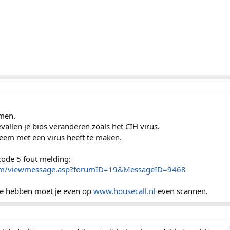
omen.
evallen je bios veranderen zoals het CIH virus.
leem met een virus heeft te maken.
code 5 fout melding:
orum/viewmessage.asp?forumID=19&MessageID=9468
 te hebben moet je even op
www.housecall.nl
even scannen.