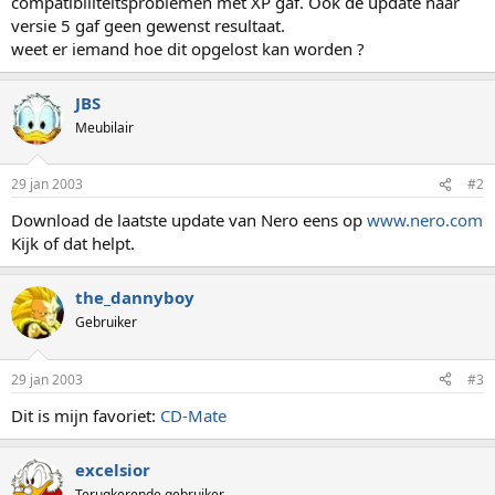
compatibiliteitsproblemen met XP gaf. Ook de update naar
versie 5 gaf geen gewenst resultaat.
weet er iemand hoe dit opgelost kan worden ?
JBS
Meubilair
29 jan 2003
#2
Download de laatste update van Nero eens op
www.nero.com
Kijk of dat helpt.
the_dannyboy
Gebruiker
29 jan 2003
#3
Dit is mijn favoriet:
CD-Mate
excelsior
Terugkerende gebruiker