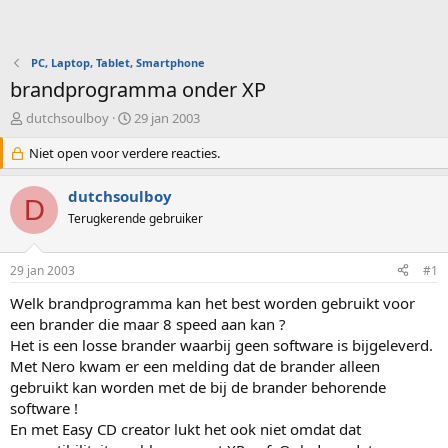
PC, Laptop, Tablet, Smartphone
brandprogramma onder XP
O
S
dutchsoulboy
29 jan 2003
n
t
d
Niet open voor verdere reacties.
a
e
r
r
t
dutchsoulboy
D
w
d
Terugkerende gebruiker
e
a
r
t
p
u
29 jan 2003
#1
s
m
t
Welk brandprogramma kan het best worden gebruikt voor
a
een brander die maar 8 speed aan kan ?
r
Het is een losse brander waarbij geen software is bijgeleverd.
t
Met Nero kwam er een melding dat de brander alleen
e
gebruikt kan worden met de bij de brander behorende
r
software !
En met Easy CD creator lukt het ook niet omdat dat