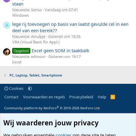
staan
Nieuwste: Senso
Vandaag om 07:41
Windows
lege rij toevoegen op basis van laatst gevulde cel in een
A
deel van een bereik??
Nieuwste: AHulpje
Gisteren om 19:26
VBA (Visual Basic for Appl.)
Excel geen SOM in taakbalk
Opgelost
Nieuwste: edmoor
Gisteren om 19:17
Excel
PC, Laptop, Tablet, Smartphone
Cookies
Contact
Voorwaarden en regels
Privacybeleid
Help
R
S
S
®
Community platform by XenForo
© 2010-2026 XenForo Ltd.
Wij waarderen jouw privacy
We gebruiken essentiële
cookies
om deze site te laten