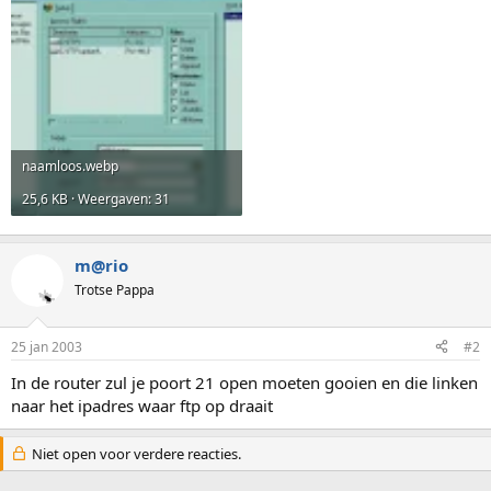
naamloos.webp
25,6 KB · Weergaven: 31
m@rio
Trotse Pappa
25 jan 2003
#2
In de router zul je poort 21 open moeten gooien en die linken
naar het ipadres waar ftp op draait
Niet open voor verdere reacties.