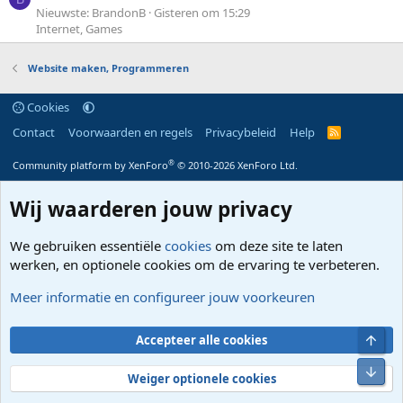
Nieuwste: BrandonB
Gisteren om 15:29
Internet, Games
Website maken, Programmeren
Cookies
Contact
Voorwaarden en regels
Privacybeleid
Help
R
S
S
®
Community platform by XenForo
© 2010-2026 XenForo Ltd.
Wij waarderen jouw privacy
We gebruiken essentiële
cookies
om deze site te laten
werken, en optionele cookies om de ervaring te verbeteren.
Meer informatie en configureer jouw voorkeuren
Bove
Accepteer alle cookies
Onde
Weiger optionele cookies