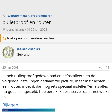
Website maken, Programmeren
bulletproof en router
O
S
denickmans
25 jan 2003
n
t
d
Niet open voor verdere reacties.
a
e
r
r
t
denickmans
w
d
Gebruiker
e
a
r
t
p
u
25 jan 2003
#1
s
m
t
Ik heb Bulletproof gedownload en geïnstalleerd en de
a
volgende instellingen gedaan: zie picture, maar ik zit achter
r
een router, moet ik dan nog iets speciaal instellen?en als alles
t
nu goed is ingesteld, hoe bereik ik deze server dan, met welke
e
ip?
r
Bijlagen